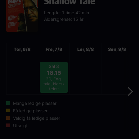
Shallow Tale
Lengde: 1 time 42 min
Aldersgrense: 15 år
Neste
Tor, 6/8
Fre, 7/8
Lør, 8/8
Søn, 9/8
Sal 3
18.15
2D, Eng.
tale, Norsk
tekst
Mange ledige plasser
Få ledige plasser
Veldig få ledige plasser
Utsolgt