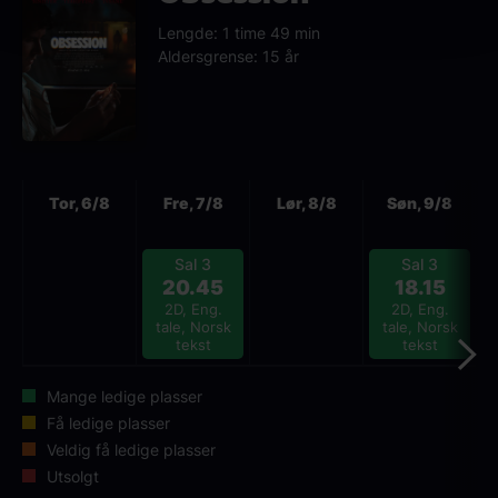
Lengde: 1 time 49 min
Aldersgrense: 15 år
Neste
Tor, 6/8
Fre, 7/8
Lør, 8/8
Søn, 9/8
Sal 3
Sal 3
20.45
18.15
2D, Eng.
2D, Eng.
tale, Norsk
tale, Norsk
tekst
tekst
Mange ledige plasser
Få ledige plasser
Veldig få ledige plasser
Utsolgt