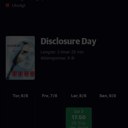
Utsolgt
Disclosure Day
Lengde: 2 timer 25 min
Aldersgrense: 9 år
Neste
Tor, 6/8
Fre, 7/8
Lør, 8/8
Søn, 9/8
Sal 3
17.50
2D, Eng.
tale, Norsk