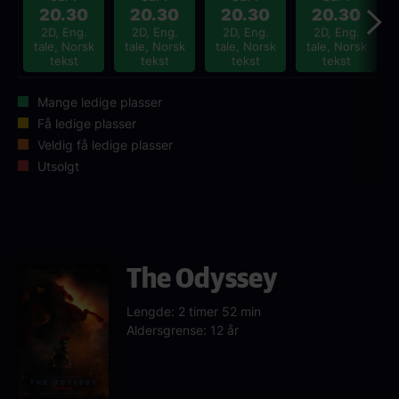
20.30
20.30
20.30
20.30
2D, Eng.
2D, Eng.
2D, Eng.
2D, Eng.
tale, Norsk
tale, Norsk
tale, Norsk
tale, Norsk
tekst
tekst
tekst
tekst
Mange ledige plasser
Få ledige plasser
Veldig få ledige plasser
Utsolgt
The Odyssey
Lengde: 2 timer 52 min
Aldersgrense: 12 år