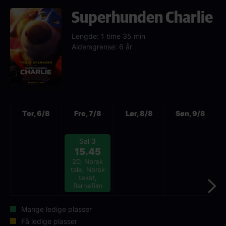
Superhunden Charlie
Lengde: 1 time 35 min
Aldersgrense: 6 år
Neste
Tor, 6/8
Fre, 7/8
Lør, 8/8
Søn, 9/8
Sal 3
15.45
2D, Norsk
tale, Norsk
tekst,
Barnefilm
Mange ledige plasser
Få ledige plasser