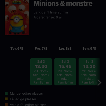
Minions & monstre
Lengde: 1 time 25 min
Aldersgrense: 6 år
Neste
Tor, 6/8
Fre, 7/8
Lør, 8/8
Søn, 9/8
Sal 3
Sal 3
Sal 3
13.30
15.45
13.30
2D, Norsk
2D, Norsk
2D, Norsk
tale, Norsk
tale, Norsk
tale, Norsk
tekst,
tekst,
tekst,
Familiefilm
Familiefilm
Familiefilm
Mange ledige plasser
Få ledige plasser
Veldig få ledige plasser