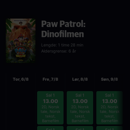
Paw Patrol:
Dinofilmen
Lengde: 1 time 28 min
Aldersgrense: 6 år
Neste
Tor, 6/8
Fre, 7/8
Lør, 8/8
Søn, 9/8
Sal 1
Sal 1
Sal 1
13.00
13.00
13.00
2D, Norsk
2D, Norsk
2D, Norsk
tale, Norsk
tale, Norsk
tale, Norsk
tekst,
tekst,
tekst,
Barnefilm
Barnefilm
Barnefilm
Sal 1
Sal 1
Sal 1