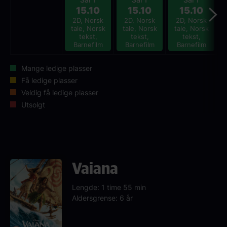
15.10
15.10
15.10
2D, Norsk
2D, Norsk
2D, Norsk
tale, Norsk
tale, Norsk
tale, Norsk
tekst,
tekst,
tekst,
Barnefilm
Barnefilm
Barnefilm
Mange ledige plasser
Få ledige plasser
Veldig få ledige plasser
Utsolgt
Vaiana
Lengde: 1 time 55 min
Aldersgrense: 6 år