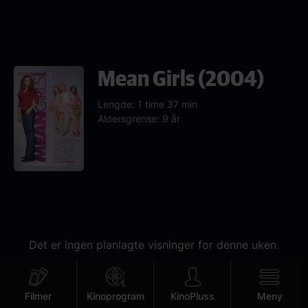
Mean Girls (2004)
Lengde: 1 time 37 min
Aldersgrense: 9 år
Det er ingen planlagte visninger for denne uken.
Se neste visning
Mobile
Filmer
Kinoprogram
KinoPluss
Meny