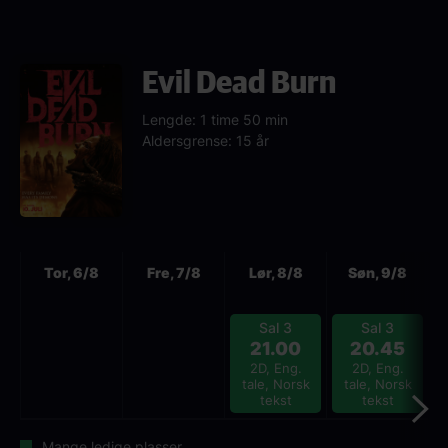
Evil Dead Burn
Lengde: 1 time 50 min
Aldersgrense: 15 år
Neste
Tor, 6/8
Fre, 7/8
Lør, 8/8
Søn, 9/8
Sal 3
Sal 3
21.00
20.45
2D, Eng.
2D, Eng.
tale, Norsk
tale, Norsk
tekst
tekst
Mange ledige plasser