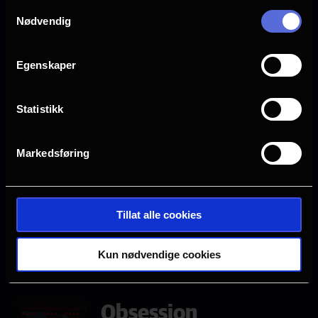
Samtykkevalg
Nødvendig
Neste
Tor, 6/8
Fre, 7/8
Lør, 8/8
Søn, 9/8
Egenskaper
Sal 3
15.45
Statistikk
2D, Eng.
tale, Norsk
tekst
Markedsføring
Mange ledige plasser
Få ledige plasser
Veldig få ledige plasser
Tillat alle cookies
Utsolgt
Kun nødvendige cookies
Obsession