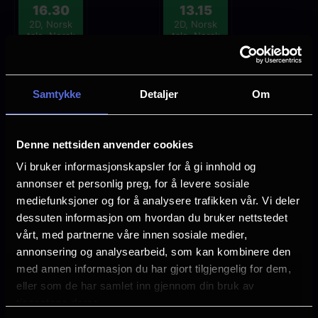
16.30
13.15
2D, Norsk
2D, Norsk
tale, Norsk
tale, Norsk
tekst,
tekst,
Barnefilm
Barnefilm
Mange ledige plasser
Samtykke
Detaljer
Om
Få ledige plasser
Veldig få ledige plasser
Utsolgt
Denne nettsiden anvender cookies
Vi bruker informasjonskapsler for å gi innhold og
annonser et personlig preg, for å levere sosiale
mediefunksjoner og for å analysere trafikken vår. Vi deler
dessuten informasjon om hvordan du bruker nettstedet
Scary Movie
vårt, med partnerne våre innen sosiale medier,
annonsering og analysearbeid, som kan kombinere den
Lengde: 1 time 35 min
med annen informasjon du har gjort tilgjengelig for dem,
Aldersgrense: 15 år
eller som de har samlet inn gjennom din bruk av
tjenestene deres.