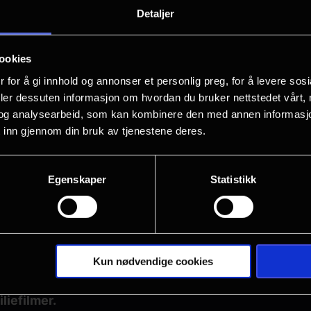
Detaljer
ookies
 for å gi innhold og annonser et personlig preg, for å levere sos
deler dessuten informasjon om hvordan du bruker nettstedet vårt,
og analysearbeid, som kan kombinere den med annen informasjon d
 inn gjennom din bruk av tjenestene deres.
som du ønsker å se 3D-film. I tillegg koster 3D-brill
Egenskaper
Statistikk
rter.
første forestilling
Kun nødvendige cookies
ag og gjelder f.o.m. fredag samme uke, t.o.m. torsda
liefilmer.