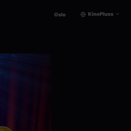
KinoPluss
Oslo
User
account
menu