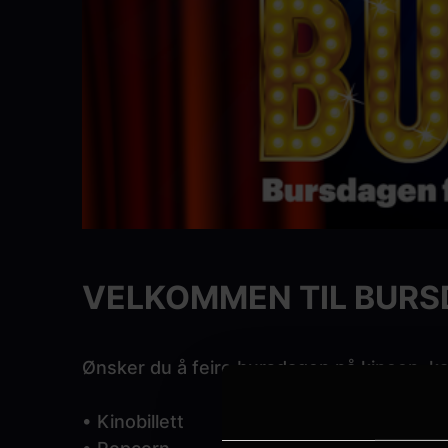
VELKOMMEN TIL BURS
Ønsker du å feire bursdagen på kinoen, ka
• Kinobillett