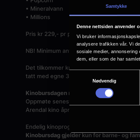
• Popcorn
Samtykke
• Mineralvann
• Millions
Denne nettsiden anvender c
Pris kr 229,- pr person
Vi bruker informasjonskapsler
analysere trafikken vår. Vi 
NB! Minimum antall barn: 6 stk.
sosiale medier, annonsering 
dem, eller som de har samlet
Det tilkommer kr 10,- ekstra pr person der
Samtykkevalg
tatt med egne 3D-briller.
Nødvendig
Kinobursdagen må betales ved ankomst.
Oppmøte senest 15 minutter før filmen sta
Arendal kino åpner dørene 30 minutter før 
Endelig kinoprogram blir lagt ut hver tirsd
Kinobursdag gjelder kun for barne- og fami