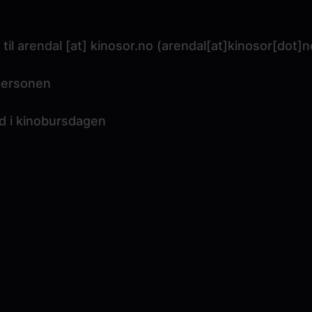
 til
arendal
[at]
kinosor.no
(arendal[at]kinosor[dot]n
tpersonen
ed i kinobursdagen