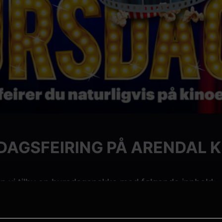
DAGSFEIRING PÅ ARENDAL K
n vi tilby en bursdagspakke med følgende innhold: