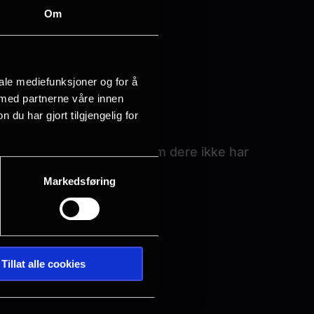
Om
iale mediefunksjoner og for å
 med partnerne våre innen
u har gjort tilgjengelig for
er kr 25,- pr person, dersom dere ikke har
Markedsføring
Tillat alle cookies
g uken etter.