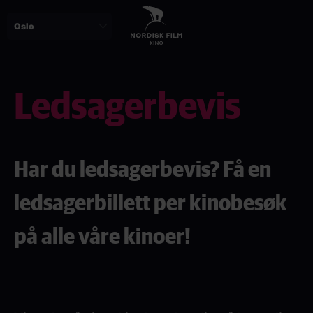
Skip
to
main
content
Ledsagerbevis
Har du ledsagerbevis? Få en
ledsagerbillett per kinobesøk
på alle våre kinoer!