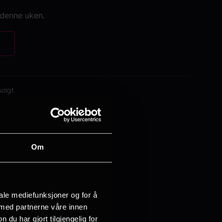
 denne uken.
solgt
Om
iale mediefunksjoner og for å
 med partnerne våre innen
u har gjort tilgjengelig for