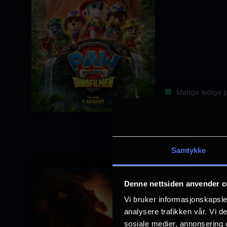
Mange ledige p
Samtykke
The O
Denne nettsiden anvender c
Lengde: 2 tim
Vi bruker informasjonskapsler
analysere trafikken vår. Vi 
sosiale medier, annonsering 