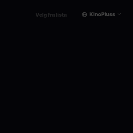
KinoPluss
Velg fra lista
User
account
menu