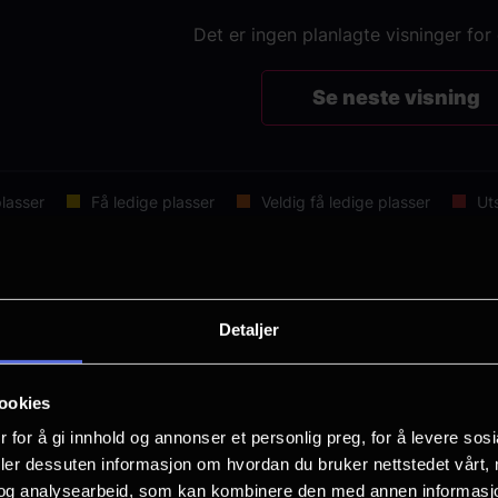
Det er ingen planlagte visninger for
Se neste visning
lasser
Få ledige plasser
Veldig få ledige plasser
Ut
Detaljer
dyssey
ookies
er 52 min
Aldersgrense: 12 år
 for å gi innhold og annonser et personlig preg, for å levere sos
deler dessuten informasjon om hvordan du bruker nettstedet vårt,
og analysearbeid, som kan kombinere den med annen informasjon d