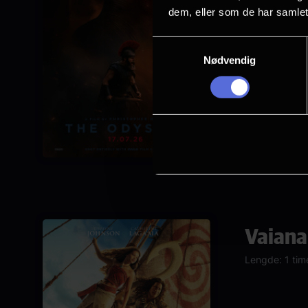
dem, eller som de har samlet
Samtykkevalg
Nødvendig
Mange ledige p
Vaiana
Lengde: 1 tim