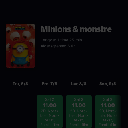
Minions & monstre
Lengde: 1 time 25 min
Aldersgrense: 6 år
Neste
Tor, 6/8
Fre, 7/8
Lør, 8/8
Søn, 9/8
Sal 2
Sal 2
Sal 2
11.00
11.00
11.00
2D, Norsk
2D, Norsk
2D, Norsk
tale, Norsk
tale, Norsk
tale, Norsk
tekst,
tekst,
tekst,
Familiefilm
Familiefilm
Familiefilm