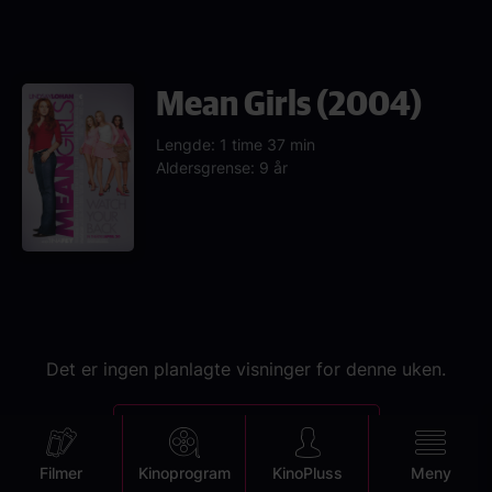
Mean Girls (2004)
Lengde: 1 time 37 min
Aldersgrense: 9 år
Det er ingen planlagte visninger for denne uken.
Se neste visning
Mobile
Filmer
Kinoprogram
KinoPluss
Meny