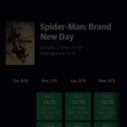
Spider-Man: Brand
New Day
Lengde: 2 timer 25 min
Aldersgrense: 12 år
Neste
Tor, 6/8
Fre, 7/8
Lør, 8/8
Søn, 9/8
Sal 2
Sal 2
Sal 2
13.15
13.15
13.15
2D, Eng.
2D, Eng.
2D, Eng.
tale, Norsk
tale, Norsk
tale, Norsk
tekst
tekst
tekst
Sal 4
Sal 1
Sal 1