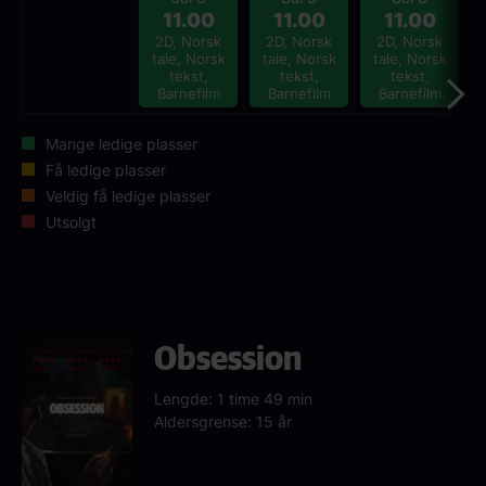
11.00
11.00
11.00
2D, Norsk
2D, Norsk
2D, Norsk
tale, Norsk
tale, Norsk
tale, Norsk
tekst,
tekst,
tekst,
Barnefilm
Barnefilm
Barnefilm
Mange ledige plasser
Få ledige plasser
Veldig få ledige plasser
Utsolgt
Obsession
Lengde: 1 time 49 min
Aldersgrense: 15 år