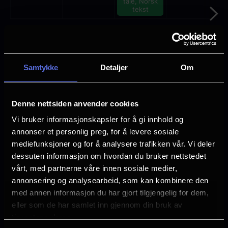
tale, Norsk
tekst
Mange ledige plasser
Få ledige plasser
Veldig få ledige plasser
Samtykke
Detaljer
Om
Utsolgt
Denne nettsiden anvender cookies
Vi bruker informasjonskapsler for å gi innhold og
Superhunden Charlie
annonser et personlig preg, for å levere sosiale
mediefunksjoner og for å analysere trafikken vår. Vi deler
Lengde: 1 time 35 min
dessuten informasjon om hvordan du bruker nettstedet
Aldersgrense: 6 år
vårt, med partnerne våre innen sosiale medier,
annonsering og analysearbeid, som kan kombinere den
med annen informasjon du har gjort tilgjengelig for dem,
eller som de har samlet inn gjennom din bruk av
tjenestene deres.
Neste