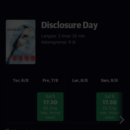
Disclosure Day
Lengde: 2 timer 25 min
Aldersgrense: 9 år
Neste
Tor, 6/8
Fre, 7/8
Lør, 8/8
Søn, 9/8
Sal 5
Sal 5
17.30
17.30
2D, Eng.
2D, Eng.
tale, Norsk
tale, Norsk
tekst
tekst