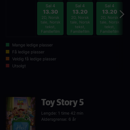
Sal 4
Sal 4
Sal 4
13.30
13.20
13.20
2D, Norsk
2D, Norsk
2D, Norsk
tale, Norsk
tale, Norsk
tale, Norsk
tekst,
tekst,
tekst,
Familiefilm
Familiefilm
Familiefilm
Mange ledige plasser
Få ledige plasser
Veldig få ledige plasser
Utsolgt
Toy Story 5
Lengde: 1 time 42 min
Aldersgrense: 6 år