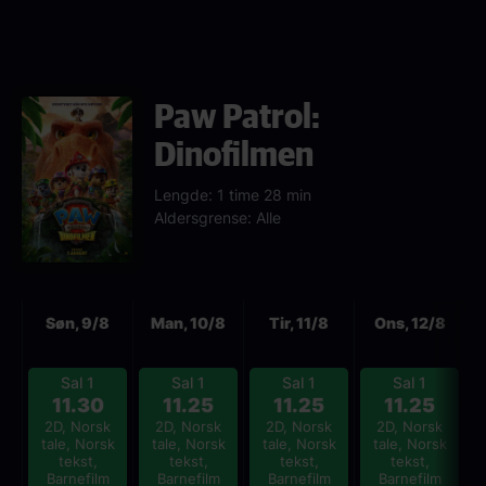
Paw Patrol:
Dinofilmen
Lengde: 1 time 28 min
Aldersgrense: Alle
Neste
Søn, 9/8
Man, 10/8
Tir, 11/8
Ons, 12/8
Sal 1
Sal 1
Sal 1
Sal 1
11.30
11.25
11.25
11.25
2D, Norsk
2D, Norsk
2D, Norsk
2D, Norsk
tale, Norsk
tale, Norsk
tale, Norsk
tale, Norsk
tekst,
tekst,
tekst,
tekst,
Barnefilm
Barnefilm
Barnefilm
Barnefilm