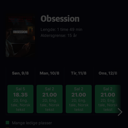
Obsession
Lengde: 1 time 49 min
Aldersgrense: 15 år
Neste
Søn, 9/8
Man, 10/8
Tir, 11/8
Ons, 12/8
Sal 5
Sal 2
Sal 2
Sal 2
18.35
21.00
21.00
21.00
2D, Eng.
2D, Eng.
2D, Eng.
2D, Eng.
tale, Norsk
tale, Norsk
tale, Norsk
tale, Norsk
tekst
tekst
tekst
tekst
Mange ledige plasser