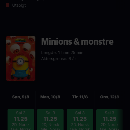
Utsolgt
Minions & monstre
Lengde: 1 time 25 min
Aldersgrense: 6 år
Neste
Søn, 9/8
Man, 10/8
Tir, 11/8
Ons, 12/8
Sal 3
Sal 3
Sal 3
Sal 3
11.25
11.25
11.25
11.25
2D, Norsk
2D, Norsk
2D, Norsk
2D, Norsk
tale, Norsk
tale, Norsk
tale, Norsk
tale, Norsk