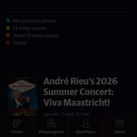
Mange ledige plasser
Få ledige plasser
Veldig få ledige plasser
Utsolgt
André Rieu’s 2026
Summer Concert:
Viva Maastricht!
Lengde: 2 timer 57 min
Aldersgrense: 6 år
Mobile
Filmer
Kinoprogram
KinoPluss
Meny