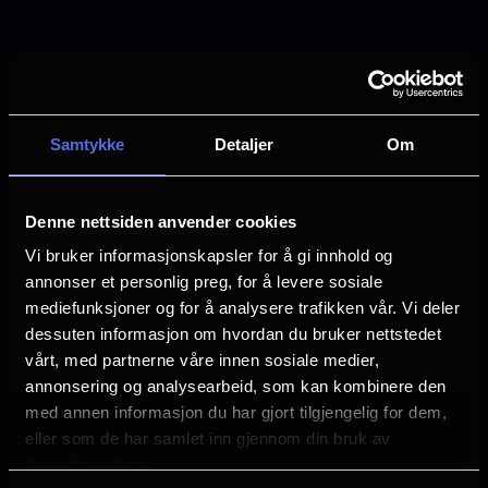
Det er ingen planlagte visninger for denne uken.
Se neste visning
Samtykke
Detaljer
Om
Denne nettsiden anvender cookies
Mange ledige plasser
Vi bruker informasjonskapsler for å gi innhold og
Få ledige plasser
annonser et personlig preg, for å levere sosiale
Veldig få ledige plasser
mediefunksjoner og for å analysere trafikken vår. Vi deler
Utsolgt
dessuten informasjon om hvordan du bruker nettstedet
vårt, med partnerne våre innen sosiale medier,
annonsering og analysearbeid, som kan kombinere den
med annen informasjon du har gjort tilgjengelig for dem,
eller som de har samlet inn gjennom din bruk av
Ice Cream Man
tjenestene deres.