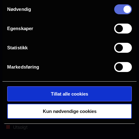
Samtykkevalg
Lengde: 1 time 37 min
Nødvendig
Aldersgrense: 18 år
Egenskaper
Neste
Statistikk
Søn, 9/8
Man, 10/8
Tir, 11/8
Ons, 12/8
Markedsføring
Sal 3
Sal 3
Sal 3
Sal 3
21.00
21.15
21.15
21.15
2D, Eng.
2D, Eng.
2D, Eng.
2D, Eng.
tale, Norsk
tale, Norsk
tale, Norsk
tale, Norsk
tekst
tekst
tekst
tekst
Tillat alle cookies
Mange ledige plasser
Kun nødvendige cookies
Få ledige plasser
Veldig få ledige plasser
Utsolgt