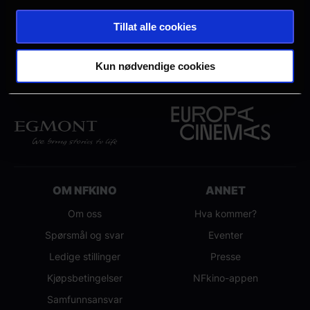
Tillat alle cookies
Kun nødvendige cookies
OM NFKINO
ANNET
Om oss
Hva kommer?
Spørsmål og svar
Eventer
Ledige stillinger
Presse
Kjøpsbetingelser
NFkino-appen
Samfunnsansvar