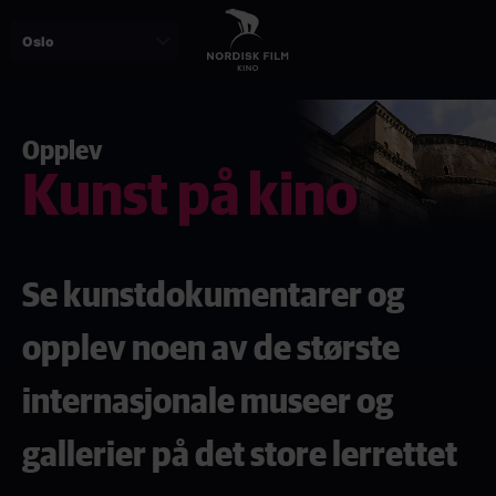
Skip
to
main
content
Opplev
Kunst på kino
Se kunstdokumentarer og
opplev noen av de største
internasjonale museer og
gallerier på det store lerrettet