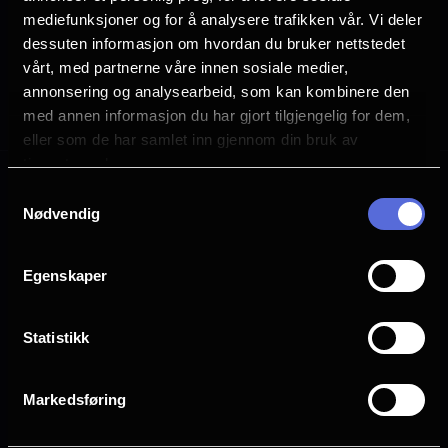
mediefunksjoner og for å analysere trafikken vår. Vi deler
Paragraphs
dessuten informasjon om hvordan du bruker nettstedet
vårt, med partnerne våre innen sosiale medier,
annonsering og analysearbeid, som kan kombinere den
Velg hva du vil se
med annen informasjon du har gjort tilgjengelig for dem,
eller som de har samlet inn gjennom din bruk av
tjenestene deres.
Samtykkevalg
Nødvendig
Egenskaper
Statistikk
Markedsføring