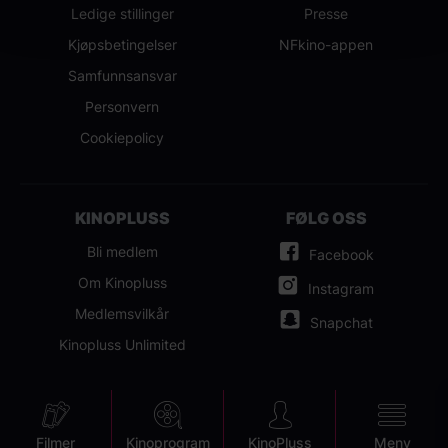
Ledige stillinger
Presse
Kjøpsbetingelser
NFkino-appen
Samfunnsansvar
Personvern
Cookiepolicy
KINOPLUSS
FØLG OSS
Bli medlem
Facebook
Om Kinopluss
Instagram
Medlemsvilkår
Snapchat
Kinopluss Unlimited
Mobile
Filmer
Kinoprogram
KinoPluss
Meny