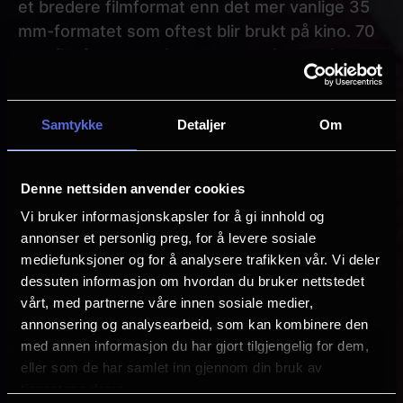
et bredere filmformat enn det mer vanlige 35
mm-formatet som oftest blir brukt på kino. 70
mm-filmformatet gir en høyere bildekvalitet,
skarpere detaljer og større fargerom,
sammenlignet med 35 mm filmer.
Samtykke
Detaljer
Om
Altså, en kinoopplevelse i verdensklasse! Det
er ekstremt detaljerte bilder som gir en jevnt
Denne nettsiden anvender cookies
over rikere visuell opplevelse. Dette kombinert
Vi bruker informasjonskapsler for å gi innhold og
med Klingenbergs klassiske interiør, og meget
annonser et personlig preg, for å levere sosiale
behagelige seter, bidrar til et kinobesøk hakket
mediefunksjoner og for å analysere trafikken vår. Vi deler
over det vanlige.
dessuten informasjon om hvordan du bruker nettstedet
vårt, med partnerne våre innen sosiale medier,
Sjekk ut hvilke filmer vi viser i 70 mm.
annonsering og analysearbeid, som kan kombinere den
med annen informasjon du har gjort tilgjengelig for dem,
eller som de har samlet inn gjennom din bruk av
Paragraphs
tjenestene deres.