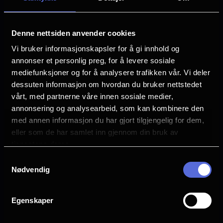
rammeverk og tiltak innenfor samfunnsansvar
og miljø, som også omfatter retningslinjer for
overholdelse av grunnleggende
Denne nettsiden anvender cookies
menneskerettigheter og anstendige
Vi bruker informasjonskapsler for å gi innhold og
arbeidsforhold.
annonser et personlig preg, for å levere sosiale
mediefunksjoner og for å analysere trafikken vår. Vi deler
dessuten informasjon om hvordan du bruker nettstedet
Les mer om Egmont CSR
her
.
vårt, med partnerne våre innen sosiale medier,
annonsering og analysearbeid, som kan kombinere den
Les redegjørelsen for selskapets
med annen informasjon du har gjort tilgjengelig for dem,
aktsomhetsvurdering
her.
eller som de har samlet inn gjennom din bruk av
tjenestene deres.
Samtykkevalg
Nødvendig
Egenskaper