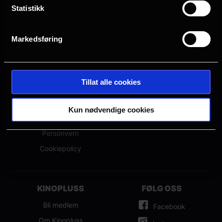
Statistikk
Markedsføring
OM NFKINO
ANNET
Om oss
Hva kommer?
Spørsmål og svar
Eventer
Tillat alle cookies
Ledige stillinger
Presse
Kjøpsbetingelser
NFkino-appen
Kun nødvendige cookies
Samfunnsansvar
Personvern
Cookiepolicy
KINOPLUSS
FØLG OSS
Bli medlem
Facebook
Om Kinopluss