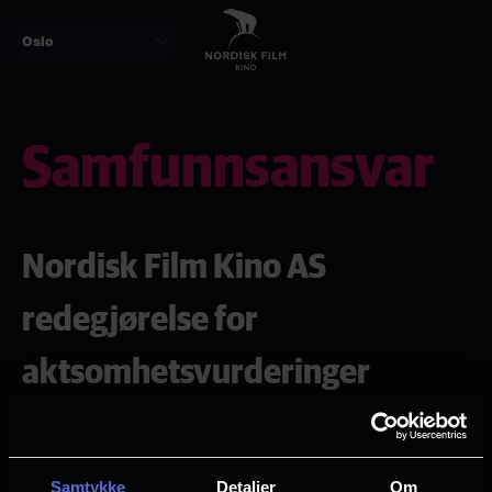
Skip
to
main
content
Samfunnsansvar
Nordisk Film Kino AS
redegjørelse for
aktsomhetsvurderinger
Som en del av Egmont konsernet følger
Nordisk Film Kino AS konsernets retningslinjer,
Samtykke
Detaljer
Om