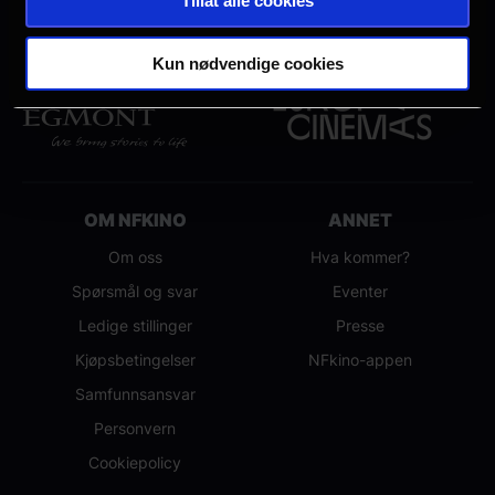
Tillat alle cookies
Kun nødvendige cookies
OM NFKINO
ANNET
Om oss
Hva kommer?
Spørsmål og svar
Eventer
Ledige stillinger
Presse
Kjøpsbetingelser
NFkino-appen
Samfunnsansvar
Personvern
Cookiepolicy