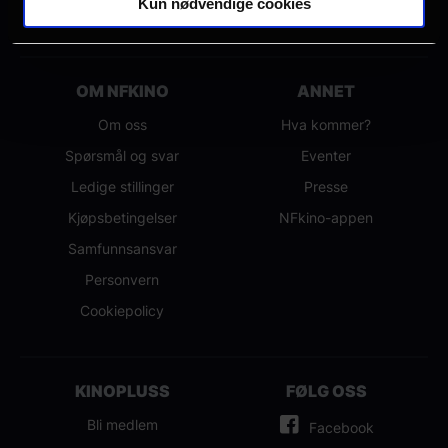
Kun nødvendige cookies
OM NFKINO
ANNET
Om oss
Hva kommer?
Spørsmål og svar
Eventer
Ledige stillinger
Presse
Kjøpsbetingelser
NFkino-appen
Samfunnsansvar
Personvern
Cookiepolicy
KINOPLUSS
FØLG OSS
Bli medlem
Facebook