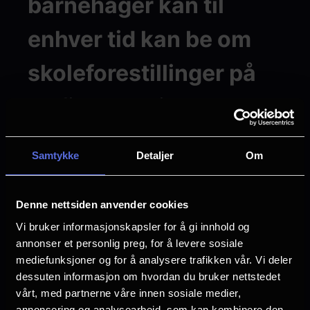
barnehager kan til
enhver tid kan be om
skoleforestillinger på
de filmene kinoen har
på repertoaret.
Samtykke
Detaljer
Om
Hvis vi skal hente inn filmer etter spesielle
Denne nettsiden anvender cookies
ønsker, må det være grupper på minst 50
personer. Ved å kontakte kinoen god tid
Vi bruker informasjonskapsler for å gi innhold og
annonser et personlig preg, for å levere sosiale
på forhånd kan vi vurdere å sette opp
mediefunksjoner og for å analysere trafikken vår. Vi deler
filmen med tilbud til også andre skoler.
dessuten informasjon om hvordan du bruker nettstedet
vårt, med partnerne våre innen sosiale medier,
Ta gjerne kontakt, så finner vi gjerne
annonsering og analysearbeid, som kan kombinere den