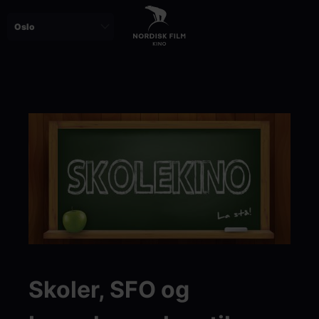
Skip
to
main
content
Paragraphs
Skoler, SFO og