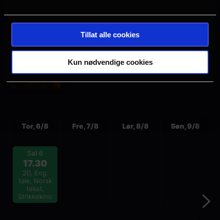
The Odyssey
Tillat alle cookies
Lengde: 2 timer 52 min
Aldersgrense: 12 år
Kun nødvendige cookies
Cinema name
Neste
Tor, 6/8
Fre, 7/8
Lør, 8/8
Søn, 9/8
Sal 6
17.30
2D, Eng.
tale, Norsk
tekst,
Strikkekino