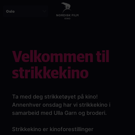
Skip
to
main
content
Paragraphs
Velkommen til
strikkekino
Ta med deg strikketøyet på kino!
Annenhver onsdag har vi strikkekino i
samarbeid med Ulla Garn og broderi.
Strikkekino er kinoforestillinger