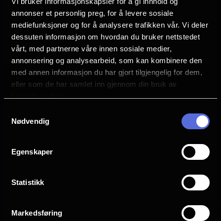
Vi bruker informasjonskapsler for å gi innhold og
11. november: Markens Grøde
annonser et personlig preg, for å levere sosiale
mediefunksjoner og for å analysere trafikken vår. Vi deler
25. november: Cinema Paradiso
dessuten informasjon om hvordan du bruker nettstedet
vårt, med partnerne våre innen sosiale medier,
9. desember: Focker-in-law
annonsering og analysearbeid, som kan kombinere den
med annen informasjon du har gjort tilgjengelig for dem,
eller som de har samlet inn gjennom din bruk av
tjenestene deres.
Samtykkevalg
Velg din strikkekino
Nødvendig
forestilling her:
Egenskaper
Statistikk
Alle
2D
Markedsføring