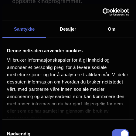
oppsatte kinoprogrammet.
NB: Endelig kinoprogram blir aktivert hver
tirsdag og gjelder fom fredag samme uke
Samtykke
Detaljer
Om
tom torsdag neste uke. Det er ikke mulig å
forhåndsbestemme visningstid for valgt
film før dette uten å booke en hel sal, men
Denne nettsiden anvender cookies
dagen for bursdag kan reserveres inntil
Vi bruker informasjonskapsler for å gi innhold og
en måned før arrangemanget.
annonser et personlig preg, for å levere sosiale
mediefunksjoner og for å analysere trafikken vår. Vi deler
dessuten informasjon om hvordan du bruker nettstedet
For bestilling / mer informasjon:
vårt, med partnerne våre innen sosiale medier,
Bursdagspakkene gjelder barn og ungdom
annonsering og analysearbeid, som kan kombinere den
til og med 14 år.
med annen informasjon du har gjort tilgjengelig for dem,
For bestilling av kinobursdag ring 45 22 75
eller som de har samlet inn gjennom din bruk av
83 i kinoens åpningstid.
tjenestene deres.
Samtykkevalg
Dette er inkludert i kinobursdag:
Nødvendig