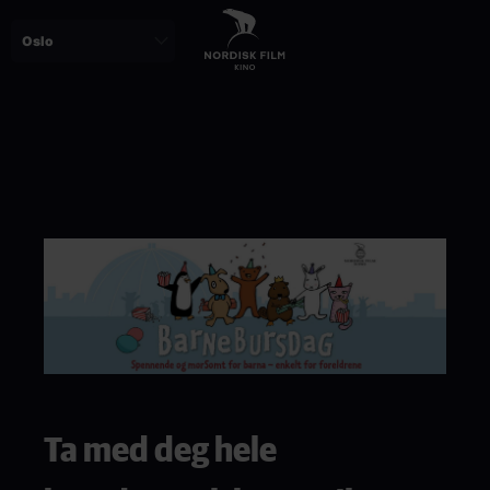
Skip
to
main
content
Paragraphs
Ta med deg hele