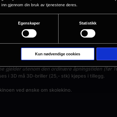
 inn gjennom din bruk av tjenestene deres.
es med rekvisisjon, debetkort eller kontant.
 for alle filmer som er oppsatt i vårt program, borts
Egenskaper
Statistikk
rpremierer.
om at enkelte filmer ikke kan vises til skolekinopris 
emieren.
Kun nødvendige cookies
kino er 75 kroner per elev/barn i barnehage, mens l
ne gjelder utenom den ordinære åpningstiden (før 1
es i 3D må 3D-briller (25,- stk) kjøpes i tillegg.
kinoen ved ønske om skolekino.