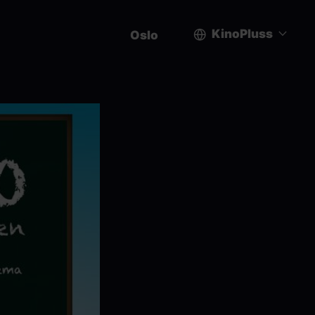
KinoPluss
Oslo
User
account
menu