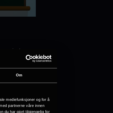
som gir elever
ne.wang
[at]
Om
e om film, dag,
ing på dagtid
iale mediefunksjoner og for å
 med partnerne våre innen
u har gjort tilgjengelig for