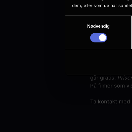
dem, eller som de har samlet
Billettene betal
Samtykkevalg
Skolekino gjelder
Nødvendig
festivaler og fø
Vi tar forbehold 
periode etter pr
Prisen for skole
går gratis.
Prise
På filmer som vis
Ta kontakt med 