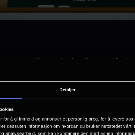
nehager og institusjoner kan benytte seg av tilbudet 
lærere/ansatte går gratis.
olekino kan reserveres ved å sende en e-post til
Katri
Detaljer
(Katrine[dot]wang[at]nordiskfilm[dot]com)
med ønsk
ll elever og lærere.
ookies
nn 30 elever kan også ta kontakt for en privat visn
 for å gi innhold og annonser et personlig preg, for å levere sos
ogram.
deler dessuten informasjon om hvordan du bruker nettstedet vårt,
og analysearbeid, som kan kombinere den med annen informasjon d