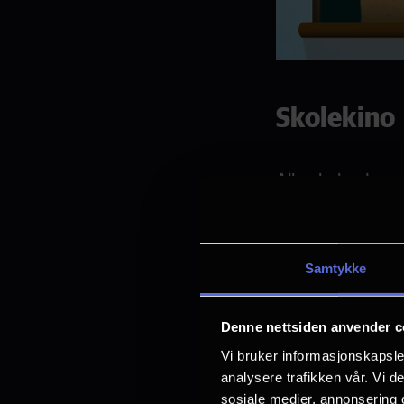
Skolekino
Alle skoler, bar
halv pris, mens 
Billetter til sk
Samtykke
nordiskfilm.com
klokkeslett, anta
Denne nettsiden anvender c
Grupper på mer e
Vi bruker informasjonskapsler
utenom vårt pr
analysere trafikken vår. Vi 
sosiale medier, annonsering 