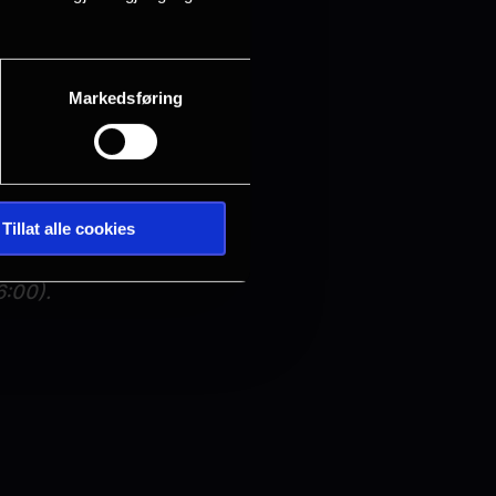
ett fra opera,
Markedsføring
før etter en viss
Tillat alle cookies
ærere/ansatte
6:00).