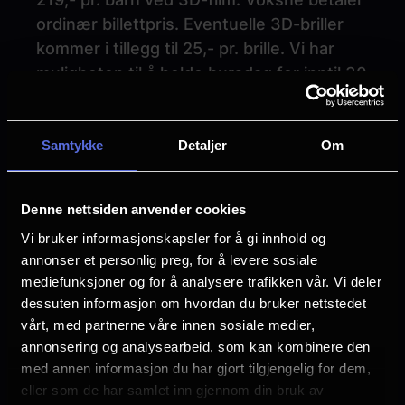
ordinær billettpris. Eventuelle 3D-briller
kommer i tillegg til 25,- pr. brille. Vi har
muligheten til å holde bursdag for inntil 30
barn.
Vi har også et
messaninen,
hvor du kan ha
med medbrakt mat, husk å gi beskjed om
Samtykke
Detaljer
Om
du ønsker dette når du bestiller
kinobursdag.
Denne nettsiden anvender cookies
4DX-visninger inngår ikke i
Vi bruker informasjonskapsler for å gi innhold og
bursdagspakker.
annonser et personlig preg, for å levere sosiale
mediefunksjoner og for å analysere trafikken vår. Vi deler
Praktisk informasjon:
dessuten informasjon om hvordan du bruker nettstedet
Frist for å booke bursdag er 14 dager før
vårt, med partnerne våre innen sosiale medier,
ønsket dato, og det er kun mulig å booke
annonsering og analysearbeid, som kan kombinere den
kinobursdag fra
mandag - torsdag.
Barna
med annen informasjon du har gjort tilgjengelig for dem,
får brus til popcorn-filmen, og vann
eller som de har samlet inn gjennom din bruk av