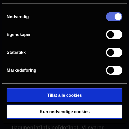
tjenestene deres.
serveres under maten.
Samtykkevalg
Nødvendig
Informasjon vedrørende film på
bursdagen:
Det er slik at man velger film fra film
Egenskaper
repertoar. Kinoprogrammet blir publisert
hver tirsdag (fra vi åpner 30.nov), og
Statistikk
gjelder da til torsdagen etter. Alternativt
kan dere velge film, men dette gjelder da
Markedsføring
spesifikke dager, og blir ikke en lukket
visning, da kinosalen åpnes opp for resten
av publikum.
Tillat alle cookies
Hvis dere lurer på noe mer, er det bare til
å ta kontakt på 95 11 44 96 eller på e-
Kun nødvendige cookies
post:
lagunen
[at]
nfkino.no
(
lagunen[at]nfkino[dot]no
)
. Vi svarer