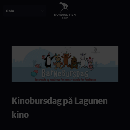
Skip
to
main
content
Paragraphs
Kinobursdag på Lagunen
kino