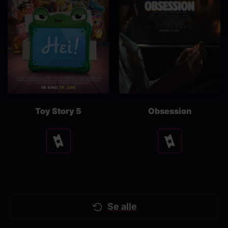
Toy Story 5
Obsession
Se
Se
tider
tider
Se alle