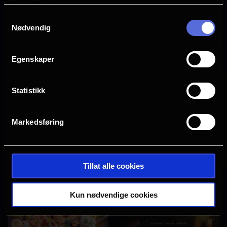
tjenestene deres.
Samtykkevalg
Nødvendig
Egenskaper
Vaiana
Ice Cream Man
Statistikk
Se
Se
tider
tider
Markedsføring
Tillat alle cookies
Kun nødvendige cookies