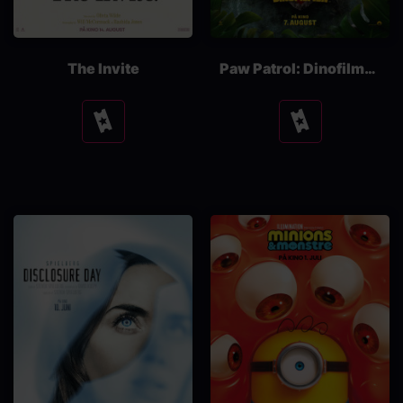
The Invite
Paw Patrol: Dinofilmen
Se
Se
tider
tider