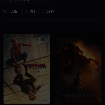
Alle
2D
4DX