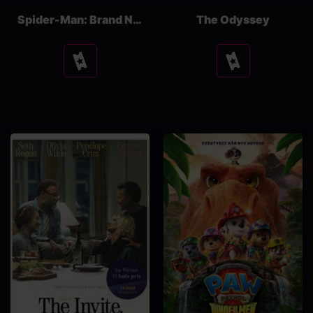
Spider-Man: Brand New Day
The Odyssey
Se
Se
tider
tider