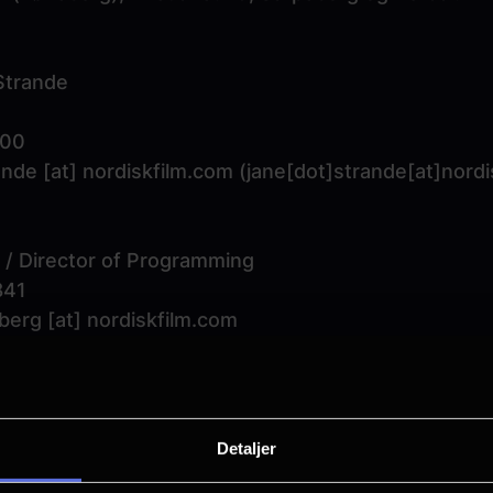
Strande
000
ande
[at]
nordiskfilm.com
(jane[dot]strande[at]nordi
 / Director of Programming
841
.berg
[at]
nordiskfilm.com
rg[at]nordiskfilm[dot]com)
t & SoMe
Detaljer
570