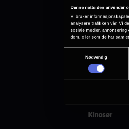
E-post:
haakon.
Denne nettsiden anvender c
(haakon[dot]bra
Vi bruker informasjonskapsler
analysere trafikken vår. Vi 
sosiale medier, annonsering 
Drammen ki
dem, eller som de har samlet
Samtykkevalg
For pressehenv
Nødvendig
Heidi Palm Sand
Adm. direktør
Tlf.: +47
482173
E-post:
heidi.sa
Kinosør