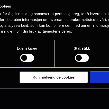
brataas
[at]
nordiskfilm.com
ookies
taas[at]nordiskfilm[dot]com)
 for å gi innhold og annonser et personlig preg, for å levere sos
deler dessuten informasjon om hvordan du bruker nettstedet vårt,
og analysearbeid, som kan kombinere den med annen informasjon d
no
 inn gjennom din bruk av tjenestene deres.
endelser for Drammen:
Egenskaper
Statistikk
berg
73
ndberg
[at]
nfkino.no
Kun nødvendige cookies