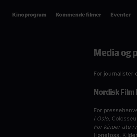
Skip
to
Kinoprogram
Kommende filmer
Eventer
main
content
Main
navigation
Media og 
For journaliste
Nordisk Film
For pressehenve
I Oslo;
Colosseum
For kinoer ute i 
Hønefoss, Kilde