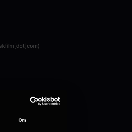
skfilm[dot]com)
Om