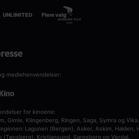
UNLIMITED
Flere valg
presse
r og mediehenvendelser:
 Kino
ndelser for kinoene:
, Gimle, Klingenberg, Ringen, Saga, Symra og Vika
regionen:
Lagunen (Bergen), Asker, Askim, Halden, 
n (Tønsberg), Kristiansund, Sarpsborg og Verdal.