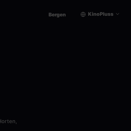
KinoPluss
Bergen
User
account
menu
.
Horten,