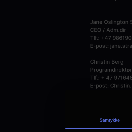
Jane Oslington 
CEO / Adm.dir
Tlf.: +47
98619
E-post:
jane.str
Christin Berg
Programdirektør
Tlf.: + 47 97164
E-post:
Christin
(Christin[dot]be
Håkon Bratås
Head of Conten
Samtykke
Tlf.: +47 40670