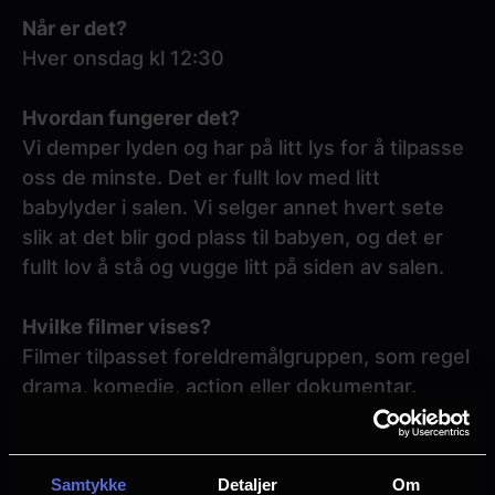
Når er det?
Hver onsdag kl 12:30
Hvordan fungerer det?
Vi demper lyden og har på litt lys for å tilpasse
oss de minste. Det er fullt lov med litt
babylyder i salen. Vi selger annet hvert sete
slik at det blir god plass til babyen, og det er
fullt lov å stå og vugge litt på siden av salen.
Hvilke filmer vises?
Filmer tilpasset foreldremålgruppen, som regel
drama, komedie, action eller dokumentar.
Hvor gammelt kan barnet være?
De fleste babyene er mellom 2 og 10 mnd.
Samtykke
Detaljer
Om