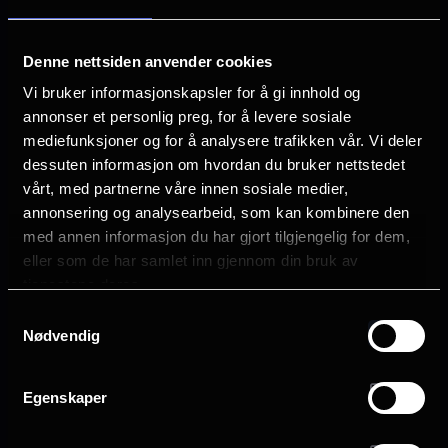
Hvordan kommer jeg opp i salen?
Denne nettsiden anvender cookies
Ta heisen fra 1. til 2. etasje, så hjelper vi deg
videre derfra.
Vi bruker informasjonskapsler for å gi innhold og
annonser et personlig preg, for å levere sosiale
mediefunksjoner og for å analysere trafikken vår. Vi deler
Hvor setter jeg vogna?
dessuten informasjon om hvordan du bruker nettstedet
Det er av brannhensyn ikke lov til å ha med
vårt, med partnerne våre innen sosiale medier,
vogner inn i salen. Vi har god plass til trygg
annonsering og analysearbeid, som kan kombinere den
oppbevaring like utenfor salen.
med annen informasjon du har gjort tilgjengelig for dem,
eller som de har samlet inn gjennom din bruk av
Har dere stellebord?
tjenestene deres.
Vi har stellebord på handicaptoalettet i samme
Samtykkevalg
etasje som salen.
Nødvendig
Hva koster det?
Egenskaper
Billetten koster 120 kr.