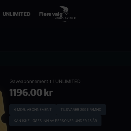
UNLIMITED
Flere valg
Gaveabonnement til UNLIMITED
1196.00 kr
4 MDR. ABONNEMENT
TILSVARER 299 KR/MND
KAN IKKE LØSES INN AV PERSONER UNDER 18 ÅR