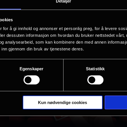
Detaljer
Velg et valgfritt beløp
ookies
 for å gi innhold og annonser et personlig preg, for å levere sos
-
+
deler dessuten informasjon om hvordan du bruker nettstedet vårt,
og analysearbeid, som kan kombinere den med annen informasjon d
Dette er et digitalt gavekort og er gyldig i 12 mnd.
 inn gjennom din bruk av tjenestene deres.
Egenskaper
Statistikk
Kun nødvendige cookies