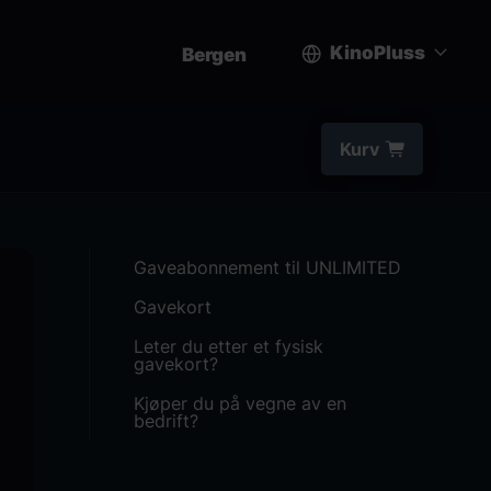
KinoPluss
Bergen
User
account
Kurv
menu
Gaveabonnement til UNLIMITED
Gavekort
Leter du etter et fysisk
gavekort?
Kjøper du på vegne av en
bedrift?