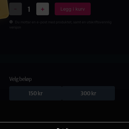
-
+
Du mottar en e-post med produktet, samt en utskriftsvennlig
versjon
Velg beløp
150 kr
300 kr
500 kr
1000 kr