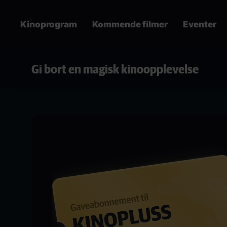
Skip
to
Kinoprogram
Kommende filmer
Eventer
main
content
Main
Gi bort en magisk kinoopplevelse
navigation
Paragraphs