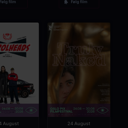
Følg film
Følg film
4 August
24 August