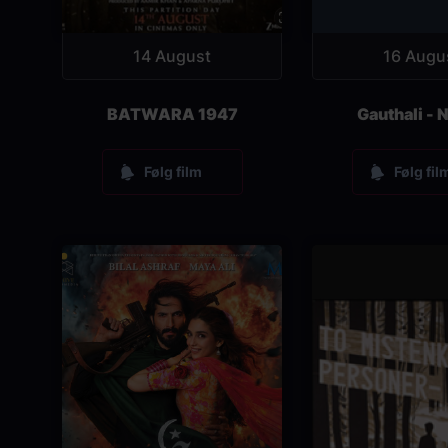
14 August
16 Augu
BATWARA 1947
Gauthali - 
Følg film
Følg fil