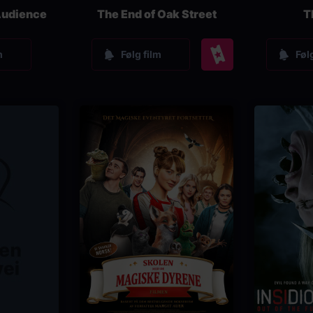
Audience
The End of Oak Street
T
Kjøp
m
Følg film
Føl