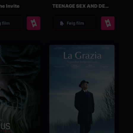
he Invite
TEENAGE SEX AND DEATH AT CAMP MIASMA
Kjøp
Kjøp
g film
Følg film