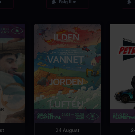
m
Følg film
st
24 August
2