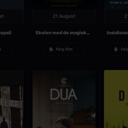
st
21 August
2
Nepali
Skolen med de magiske dyrene - Filmen
m
Følg film
Føl