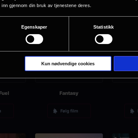
 inn gjennom din bruk av tjenestene deres.
Egenskaper
Statistikk
Kun nødvendige cookies
st
24 August
2
Fuel
Fantasy
m
Følg film