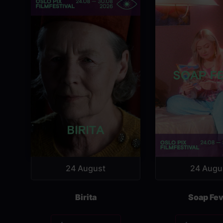
24 August
24 Augu
Birita
Soap Fe