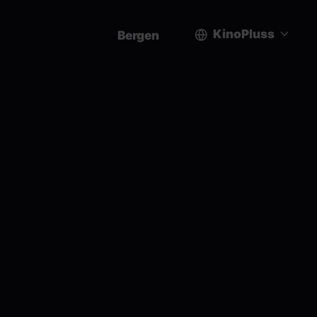
KinoPluss
Bergen
User
account
menu