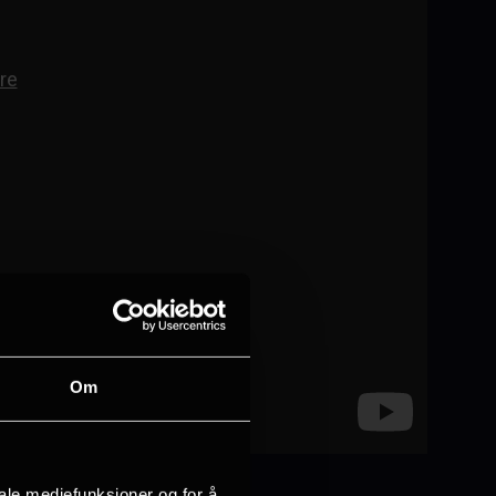
Om
iale mediefunksjoner og for å