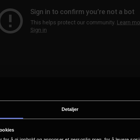
Detaljer
ookies
 for å gi innhold og annonser et personlig preg, for å levere sos