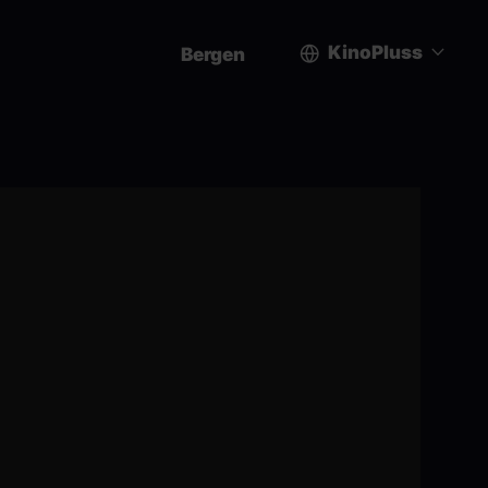
KinoPluss
Bergen
User
account
menu