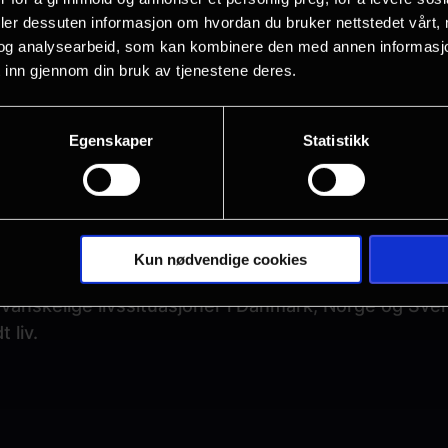
deler dessuten informasjon om hvordan du bruker nettstedet vårt,
og analysearbeid, som kan kombinere den med annen informasjon d
 inn gjennom din bruk av tjenestene deres.
rksomhet, med over 3 millioner årlige besøkende. Vi
Egenskaper
Statistikk
erviceinnstilte medarbeidere som sørger for at våre 
representerer mangfold, både ved sammensetningen av
 er Nordens største mediekonsern. Egmont bring stori
Kun nødvendige cookies
kaper og merkevarer. Egmont er en næringsdrivende 
 vanskelige livssituasjoner i Danmark, Norge og Sveri
 liv.