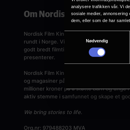
analysere trafikken vår. Vi 
Om Nordisk Film Kino
sosiale medier, annonsering 
dem, eller som de har samlet
Nordisk Film Kino er Norges største kinovi
Samtykkevalg
Nødvendig
rundt i Norge. Vi er til sammen over 350 s
godt bredt filmtilbud. Nordisk Film Kino 
presenterer.
Nordisk Film Kino er en del av Egmont, som
og magasiner på tvers av mer enn 50 sels
millioner kroner på å støtte barn og unge i
aktiv stemme i samfunnet og skape et godt
We bring stories to life.
Org.nr: 979488203 MVA