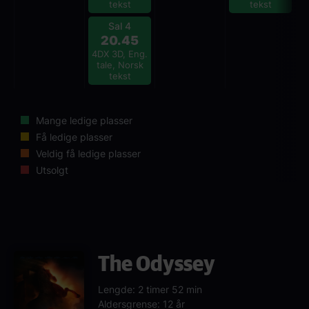
tekst
tekst
Sal 4
20.45
4DX 3D, Eng.
tale, Norsk
tekst
Mange ledige plasser
Få ledige plasser
Veldig få ledige plasser
Utsolgt
The Odyssey
Lengde: 2 timer 52 min
Aldersgrense: 12 år