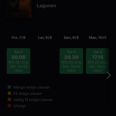
Lagunen
Neste
Fre, 7/8
Lør, 8/8
Søn, 9/8
Man, 10/8
Sal 4
Sal 4
Sal 4
20.00
20.30
17.15
4DX 2D, Eng.
4DX 2D, Eng.
4DX 2D, Eng.
4
tale, Norsk
tale, Norsk
tale, Norsk
tekst
tekst
tekst
Mange ledige plasser
Få ledige plasser
Veldig få ledige plasser
Utsolgt