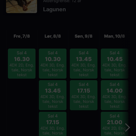
Aldersgrense: 12 år
Lagunen
Neste
Fre, 7/8
Lør, 8/8
Søn, 9/8
Man, 10/8
Sal 4
Sal 4
Sal 4
Sal 4
16.30
10.30
13.45
10.45
4DX 2D, Eng.
4DX 3D, Eng.
4DX 3D, Eng.
4DX 3D, Eng.
4
tale, Norsk
tale, Norsk
tale, Norsk
tale, Norsk
tekst
tekst
tekst
tekst
Sal 4
Sal 4
Sal 4
13.45
17.15
14.00
4DX 3D, Eng.
4DX 3D, Eng.
4DX 3D, Eng.
4
tale, Norsk
tale, Norsk
tale, Norsk
tekst
tekst
tekst
Sal 4
Sal 4
17.15
21.00
4DX 3D, Eng.
4DX 2D, Eng.
4
tale, Norsk
tale, Norsk