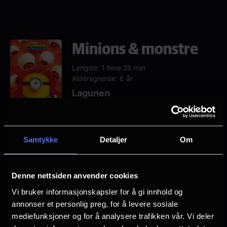
Minions & monstre
Lengde: 1 time 25 min
Aldersgrense: 6 år
Lagunen
Samtykke
Detaljer
Om
Neste
Fre, 7/8
Lør, 8/8
Søn, 9/8
Man, 10/8
Denne nettsiden anvender cookies
Sal 4
Vi bruker informasjonskapsler for å gi innhold og
11.00
annonser et personlig preg, for å levere sosiale
4DX 2D,
Norsk tale,
mediefunksjoner og for å analysere trafikken vår. Vi deler
Norsk tekst,