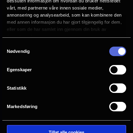
dessuten informasjon om hvordan du bruker nettstedet
Familiefilm
vårt, med partnerne våre innen sosiale medier,
annonsering og analysearbeid, som kan kombinere den
Mange ledige plasser
med annen informasjon du har gjort tilgjengelig for dem,
Få ledige plasser
eller som de har samlet inn gjennom din bruk av
Veldig få ledige plasser
tjenestene deres.
Utsolgt
Samtykkevalg
Nødvendig
Egenskaper
The End of Oak Street
Statistikk
Lengde: 1 time 40 min
Aldersgrense: 12 år
Markedsføring
Lagunen
Tillat alle cookies