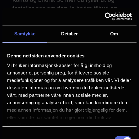
forteller oss om deg, jo bedre tilbud og
nyheter kan vi tilpasse dine preferanser. I
din profil får du også opp «Mine
anmeldelser». Her kan du bedømme filmer
Samtykke
Detaljer
Om
du har sett.
Denne nettsiden anvender cookies
SAMTYKKE TIL DIREKTE
Vi bruker informasjonskapsler for å gi innhold og
MARKEDSFØRING
annonser et personlig preg, for å levere sosiale
mediefunksjoner og for å analysere trafikken vår. Vi deler
Når du melder deg inn i KinoPluss, vil vi be
dessuten informasjon om hvordan du bruker nettstedet
deg om å gi ditt samtykke til å motta
vårt, med partnerne våre innen sosiale medier,
nyhetsbrev, invitasjoner og tilbud via e-
annonsering og analysearbeid, som kan kombinere den
post (”henvendelser”). Dette innebærer at
med annen informasjon du har gjort tilgjengelig for dem,
KinoPluss kommer til å sende nyhetsbrev
eller som de har samlet inn gjennom din bruk av
tjenestene deres.
og tilbud fra NFkino og NFkino sine
partnere via e-post, SMS, pushvarsler, og
Samtykkevalg