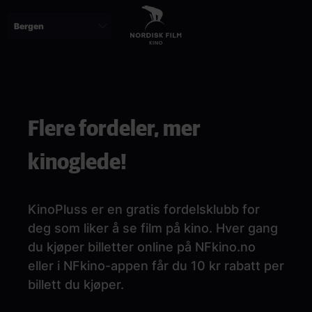
Skip
to
main
content
Paragraphs
Flere fordeler, mer
kinoglede!
KinoPluss er en gratis fordelsklubb for
deg som liker å se film på kino. Hver gang
du kjøper billetter online på NFkino.no
eller i NFkino-appen får du 10 kr rabatt per
billett du kjøper.