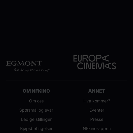
Har du ytterligere spørsmål er du velkommen til
å kontakte oss på
post
[at]
nfkino.no
(post[at]nfkino[dot]no)
OM NFKINO
ANNET
Om oss
Hva kommer?
Spørsmål og svar
Eventer
Ledige stillinger
Presse
Kjøpsbetingelser
NFkino-appen