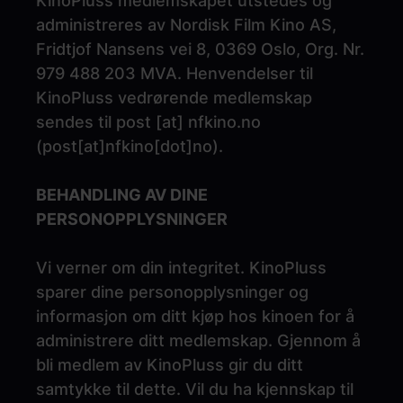
KinoPluss medlemskapet utstedes og
administreres av Nordisk Film Kino AS,
Fridtjof Nansens vei 8, 0369 Oslo, Org. Nr.
979 488 203 MVA. Henvendelser til
KinoPluss vedrørende medlemskap
sendes til
post
[at]
nfkino.no
(
post[at]nfkino[dot]no
)
.
BEHANDLING AV DINE
PERSONOPPLYSNINGER
Vi verner om din integritet. KinoPluss
sparer dine personopplysninger og
informasjon om ditt kjøp hos kinoen for å
administrere ditt medlemskap. Gjennom å
bli medlem av KinoPluss gir du ditt
samtykke til dette. Vil du ha kjennskap til