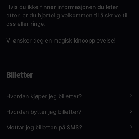
Hvis du ikke finner informasjonen du leter
etter, er du hjertelig velkommen til å skrive til
oss eller ringe.
Vi ønsker deg en magisk kinoopplevelse!
Paragraphs
Billetter
Hvordan kjøper jeg billetter?
Hvordan bytter jeg billetter?
Kinobilletter til Nordisk Film Kino fås kjøpt hos
nfkino.no
,
NFkino-appen
og i alle våre
Mottar jeg billetten på SMS?
kinokiosker!
Billetter kan flyttes til en annen dag eller
forestilling, eller overføres til et gavekort. Dette