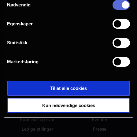
Nødvendig
Egenskaper
Statistikk
Markedsføring
Tillat alle cookies
OM NFKINO
ANNET
Kun nødvendige cookies
Om oss
Hva kommer?
Spørsmål og svar
Eventer
Ledige stillinger
Presse