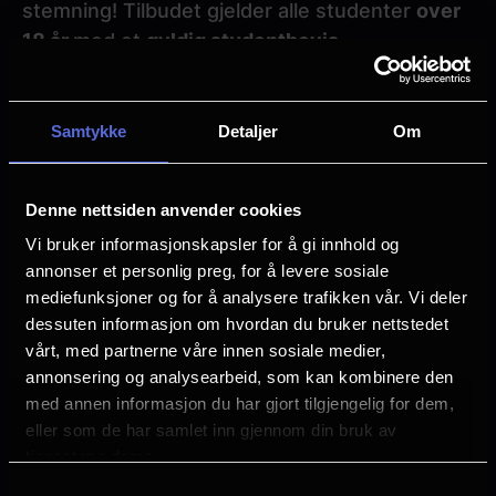
stemning! Tilbudet gjelder alle studenter
over
18 år
med et
gyldig studentbevis
.
Billettpris: Kr. 120,-
Samtykke
Detaljer
Om
Vi viser studentkino på
Vika
og
Klingenberg
(Oslo),
Halden
,
Horten
,
Kilden
(Tønsberg) og
Denne nettsiden anvender cookies
Lagunen
(Bergen) kino.
Vi bruker informasjonskapsler for å gi innhold og
annonser et personlig preg, for å levere sosiale
Tirsdager:
Vika, Klingenberg, Halden, Kilden og
mediefunksjoner og for å analysere trafikken vår. Vi deler
Lagunen
dessuten informasjon om hvordan du bruker nettstedet
Torsdager:
vårt, med partnerne våre innen sosiale medier,
Horten
annonsering og analysearbeid, som kan kombinere den
med annen informasjon du har gjort tilgjengelig for dem,
Paragraphs
eller som de har samlet inn gjennom din bruk av
tjenestene deres.
Billetter finner du her
Samtykkevalg