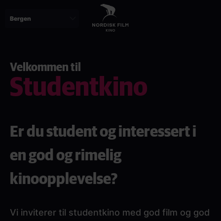
Skip
to
main
content
Velkommen til
Studentkino
Er du student og interessert i
en god og rimelig
kinoopplevelse?
Vi inviterer til studentkino med god film og god