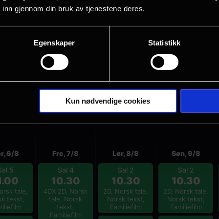
 inn gjennom din bruk av tjenestene deres.
Egenskaper
Statistikk
Flere valg
Kun nødvendige cookies
ig få ledige plasser
Utsolgt
r, 6/8
Fre, 7/8
Lør, 8/8
Søn, 9/8
Sal 5
Sal 4
Sal 2
Sal 2
1.00
10.30
10.30
10.30
orsk tale,
4DX 2D, Norsk
2D, Norsk tale,
2D, Norsk tale,
k tekst,
tale, Norsk
Norsk tekst,
Norsk tekst,
iliefilm
tekst,
Familiefilm
Familiefilm
Familiefilm