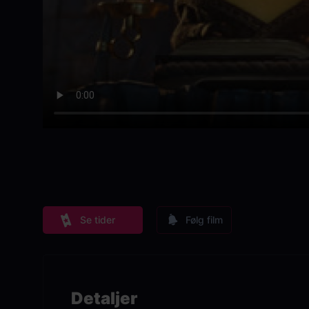
Se tider
Følg film
Detaljer