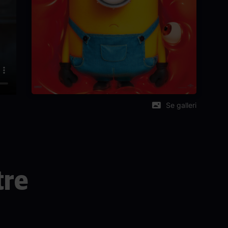
Se galleri
tre