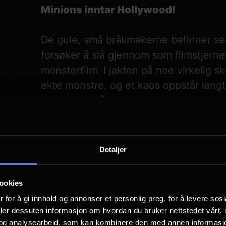
Minions inntar Hollywood!
De gule, små bråkmakerne befinner seg
forsøker å slå gjennom som filmstjerne
monsterfilm. I jakten på noe virkelig s
ekte monstre, og et kaos oppstår langt 
kontrollen slår de seg sammen med en 
katastrofen de selv skapte.
Detaljer
ookies
 for å gi innhold og annonser et personlig preg, for å levere sos
deler dessuten informasjon om hvordan du bruker nettstedet vårt,
og analysearbeid, som kan kombinere den med annen informasjon d