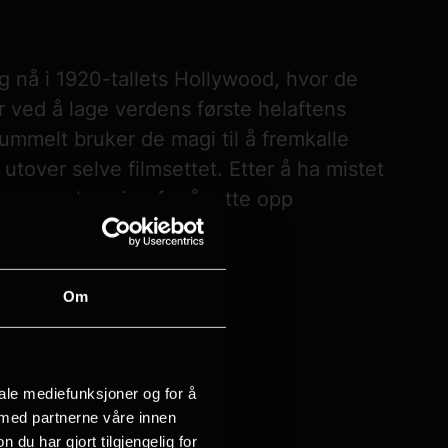
 nå i 1920-tallets Hollywood, hvor de
r ved å lage verdens første helaftens
kummelt bruker de magi til å fremkalle
utover selve filmsettet. Etter å ha mistet
grønn skapning for å rette opp
Om
iale mediefunksjoner og for å
 med partnerne våre innen
u har gjort tilgjengelig for