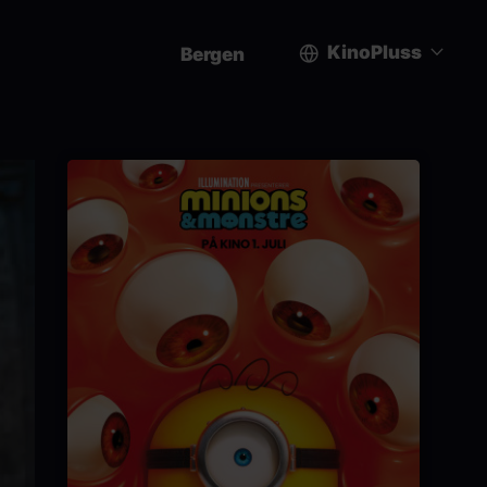
KinoPluss
Bergen
User
account
menu