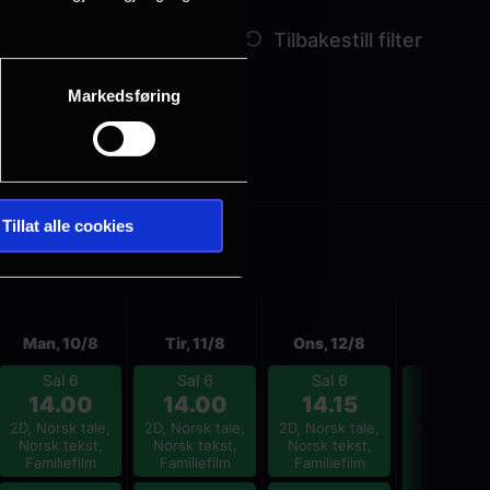
Markedsføring
Tillat alle cookies
Neste
Man, 10/8
Tir, 11/8
Ons, 12/8
Tor, 13/
Sal 6
Sal 6
Sal 6
Sal 4
14.00
14.00
14.15
10.4
2D, Norsk tale,
2D, Norsk tale,
2D, Norsk tale,
4DX 2D, No
Norsk tekst,
Norsk tekst,
Norsk tekst,
tale, Nor
Familiefilm
Familiefilm
Familiefilm
tekst,
Familiefi