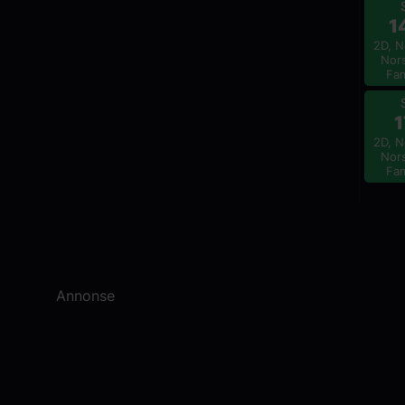
1
2D, N
Nors
Fam
1
2D, N
Nors
Fam
Annonse