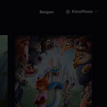
KinoPluss
Bergen
User
account
menu