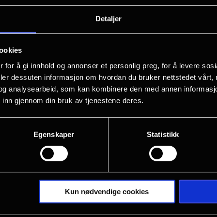
En mystisk reptil har dukket opp i Zoo
Detaljer
på hodet. Detektivene Judy Hopps og 
ookies
 for å gi innhold og annonser et personlig preg, for å levere sos
deler dessuten informasjon om hvordan du bruker nettstedet vårt,
og analysearbeid, som kan kombinere den med annen informasjon d
 inn gjennom din bruk av tjenestene deres.
Egenskaper
Statistikk
Kun nødvendige cookies