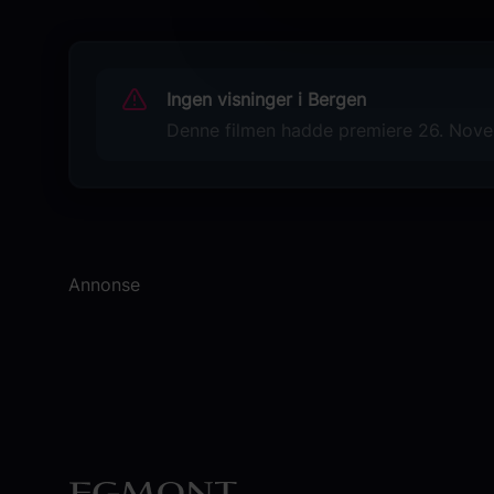
Animation
Familiefilm
Distributør
Ingen visninger i Bergen
The Walt Disney Company Nordic
Denne filmen hadde premiere 26. Novem
Annonse