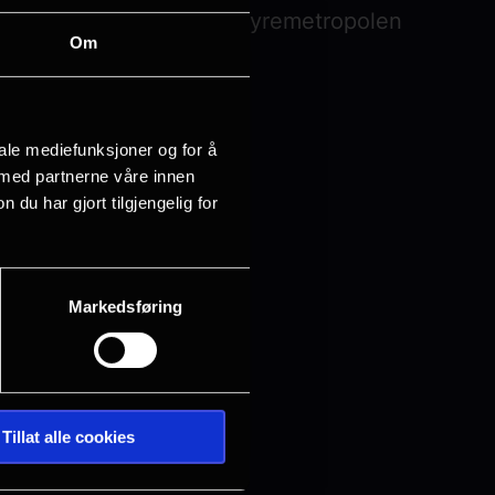
tropolis, og snudd hele dyremetropolen
Om
Nick Wilde er på saken!
iale mediefunksjoner og for å
 med partnerne våre innen
u har gjort tilgjengelig for
Markedsføring
Tillat alle cookies