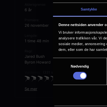
Aldersgrense
Samtykke
6 år
Premiere
Denne nettsiden anvender c
26 november
Vi bruker informasjonskapsler
Lengde
analysere trafikken vår. Vi 
1 time 48 min
sosiale medier, annonsering 
dem, eller som de har samlet
Regi
Jared Bush
Samtykkevalg
Byron Howard
Nødvendig
Vurdering:
(331 stemmer 84.95%)
Se mer
Originaltittel
Zootopia 2
Sjanger