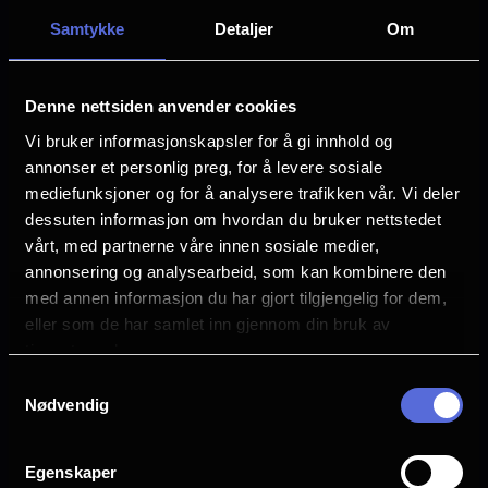
Eve Ridley
kameraet har Gillespie selskap av fotosjef
Samtykke
Detaljer
Om
Matthias Schoenaerts
Rob Hardy, produksjonsdesigner Neil
Språk
Lamont, klipper Tatiana S. Riegel,
EN
Denne nettsiden anvender cookies
kostymedesigner Anna B. Sheppard,
Vi bruker informasjonskapsler for å gi innhold og
effektsjef Geoffrey Baumann og komponist
Sjanger
annonser et personlig preg, for å levere sosiale
Action
Ramin Djawadi.
mediefunksjoner og for å analysere trafikken vår. Vi deler
Komedie
dessuten informasjon om hvordan du bruker nettstedet
Superheltfilm
vårt, med partnerne våre innen sosiale medier,
DC Studios presenterer en produksjon fra
annonsering og analysearbeid, som kan kombinere den
Distributør
Troll Court Entertainment og The Safran
Warner Bros. Discovery
med annen informasjon du har gjort tilgjengelig for dem,
Company, en film av Craig Gillespie –
eller som de har samlet inn gjennom din bruk av
«Supergirl». Filmen distribueres verden
tjenestene deres.
over av Warner Bros. Pictures, og får norsk
Samtykkevalg
Se galleri
Nødvendig
premiere 26. juni.
Egenskaper
Planlegg ditt besøk i Bergen