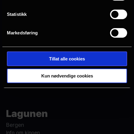
Statistikk
Markedsføring
Alle
2D
Tillat alle cookies
Mange ledige plasser
Få ledige plasser
Kun nødvendige cookies
Veldig få ledige plasser
Utsolgt
Lagunen
Bergen
Info om kinoen