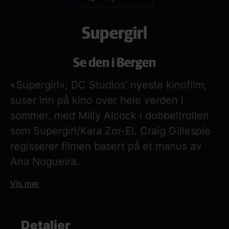
Supergirl
Se den i Bergen
«Supergirl», DC Studios' nyeste kinofilm,
suser inn på kino over hele verden i
sommer, med Milly Alcock i dobbeltrollen
som Supergirl/Kara Zor-El. Craig Gillespie
regisserer filmen basert på et manus av
Ana Nogueira.
Vis mer
Når en uventet og hensynsløs motstander
går til angrep, må Kara Zor-El, også kjent
som Supergirl, motvillig slå seg sammen
Detaljer