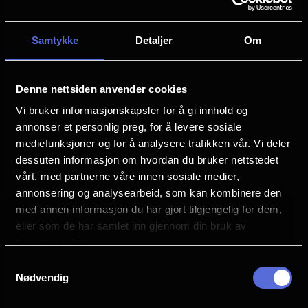
Anna Faris
Marlon Wayans
Samtykke
Detaljer
Om
Damon Wayans Jr.
Chris Elliott
Anthony Anderson
Denne nettsiden anvender cookies
Språk
Vi bruker informasjonskapsler for å gi innhold og
EN
annonser et personlig preg, for å levere sosiale
mediefunksjoner og for å analysere trafikken vår. Vi deler
Sjanger
dessuten informasjon om hvordan du bruker nettstedet
Sort komedie
vårt, med partnerne våre innen sosiale medier,
annonsering og analysearbeid, som kan kombinere den
Distributør
med annen informasjon du har gjort tilgjengelig for dem,
United International Pictures
eller som de har samlet inn gjennom din bruk av
tjenestene deres.
Samtykkevalg
Nødvendig
Se galleri