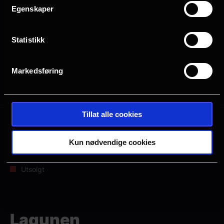
Egenskaper
Planlegg ditt besøk i Bergen
Statistikk
Markedsføring
Alle
2D
Tillat alle cookies
Mange ledige plasser
Kun nødvendige cookies
Få ledige plasser
Veldig få ledige plasser
Utsolgt
Lagunen