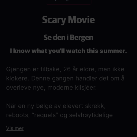
Scary Movie
Se den i Bergen
I know what you'll watch this summer.
Gjengen er tilbake, 26 år eldre, men ikke
klokere. Denne gangen handler det om å
overleve nye, moderne klisjéer.
Når en ny bølge av elevert skrekk,
reboots, “requels” og selvhøytidelige
horrorfilmer tar over popkulturen, havner
Vis mer
gjengen midt i kaoset. De må navigere alt