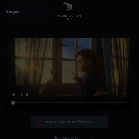
Skip
to
main
content
Ingen visninger i Bergen
Følg film