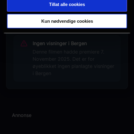
Tillat alle cookies
Se galleri
«Reisen mot nord utmerker seg med sin
Kun nødvendige cookies
urokkelige forankring i H.C. Andersens
tekst og - ikke minst - ved sin smittende
fortellerglede.» – Johs N. Frandsen ved
Ingen visninger i Bergen
Denne filmen hadde premiere 7.
H.C. Andersen-senteret
November 2025. Det er for
øyeblikket ingen planlagte visninger
i Bergen
Annonse