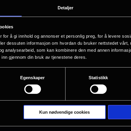
Hva gjør man når man aldri har vært fo
Detaljer
bli det, uansett hvor mye man prøve
ookies
 for å gi innhold og annonser et personlig preg, for å levere sos
deler dessuten informasjon om hvordan du bruker nettstedet vårt,
og analysearbeid, som kan kombinere den med annen informasjon d
 inn gjennom din bruk av tjenestene deres.
Egenskaper
Statistikk
Kun nødvendige cookies