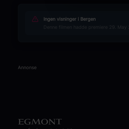
Sjanger
Children's Movie
Ingen visninger i Bergen
Denne filmen hadde premiere 29. May 20
Distributør
Ymer Media
Annonse