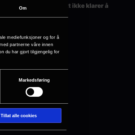
relsket og rett og slett ikke klarer å
Om
r?
iale mediefunksjoner og for å
 med partnerne våre innen
u har gjort tilgjengelig for
Markedsføring
Tillat alle cookies