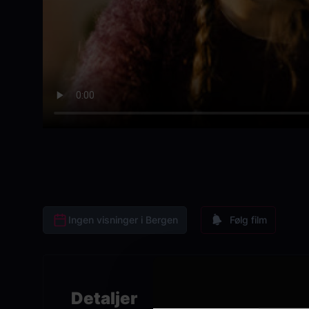
Ingen visninger i Bergen
Følg film
Detaljer