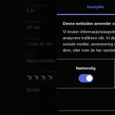
Aldersgrense
Samtykke
6 år
Premiere
Denne nettsiden anvender c
29 mai
Vi bruker informasjonskapsler
analysere trafikken vår. Vi 
Lengde
1 time 25 min
sosiale medier, annonsering 
dem, eller som de har samlet
Regi
Marie Limkilde
Samtykkevalg
Nødvendig
Vurdering:
(4 stemmer 74.75%)
Se mer
Originaltittel
Mira
Språk
DA