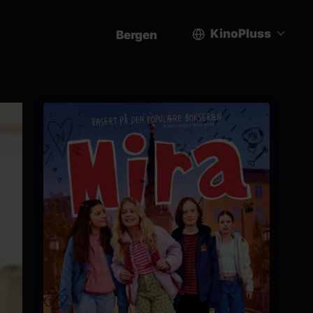
KinoPluss
Bergen
User
account
menu