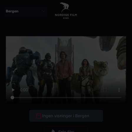
Skip
to
main
content
Ingen visninger i Bergen
Følg film