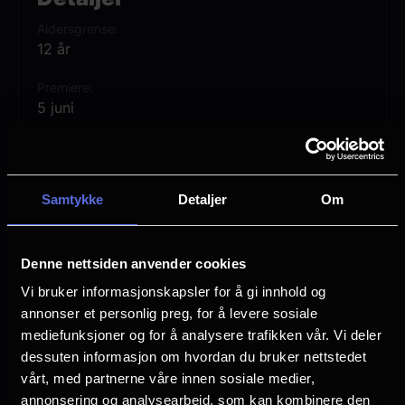
Adam først avdekke hemmelighetene fra
Aldersgrense
sin egen fortid – og tre frem som He-Man:
12 år
den mektigste mannen i universet!
Premiere
5 juni
MASTERS OF THE UNIVERSE er regissert
Lengde
av Travis Knight, og har Nicholas Galitzine,
2 timer 20 min
Camila Mendes, Idris Elba og Jared Leto i
Samtykke
Detaljer
Om
Regi
sentrale roller.
Travis Knight
Denne nettsiden anvender cookies
Vurdering:
(135 stemmer 74.84%)
Vi bruker informasjonskapsler for å gi innhold og
annonser et personlig preg, for å levere sosiale
Se mer
Rollebesetning
mediefunksjoner og for å analysere trafikken vår. Vi deler
Morena Baccarin
dessuten informasjon om hvordan du bruker nettstedet
Charlotte Riley
vårt, med partnerne våre innen sosiale medier,
Nicholas Galitzine
annonsering og analysearbeid, som kan kombinere den