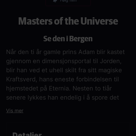
Masters of the Universe
Se den i Bergen
Når den ti år gamle prins Adam blir kastet
gjennom en dimensjonsportal til Jorden,
blir han ved et uhell skilt fra sitt magiske
Kraftsverd, hans eneste forbindelsen til
hjemstedet på Eternia. Nesten to tiår
senere lykkes han endelig i å spore det
opp, og blir fraktet tilbake gjennom
Vis mer
verdensrommet for å forsvare
hjemplaneten mot Skeletors onde krefter.
For å beseire en så mektig fiende må prins
Detaljer