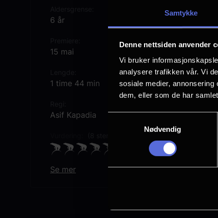
Aldersgrense
Samtykke
6 år
Premiere
Denne nettsiden anvender c
15 mai
Vi bruker informasjonskapsler
analysere trafikken vår. Vi 
Lengde
1 time 44 min
sosiale medier, annonsering 
dem, eller som de har samlet
Regi
Asif Kapadia
Samtykkevalg
Nødvendig
Vurdering:
(8 stemmer 85.50%)
Se mer
Originaltittel
Kenny Daglish
Språk
EN