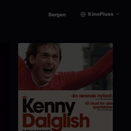
KinoPluss
Bergen
User
account
menu