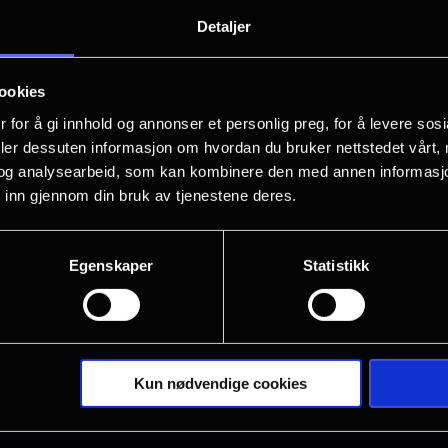
KENNY DALGLISH – Kun på kino. Kun to
Detaljer
Fra Asif Kapadia, den Oscar-vinnend
ookies
MARADONA, kommer historien om en e
 for å gi innhold og annonser et personlig preg, for å levere sos
deler dessuten informasjon om hvordan du bruker nettstedet vårt,
«En rørende hyllest»
og analysearbeid, som kan kombinere den med annen informasjon d
 inn gjennom din bruk av tjenestene deres.
– Loud and Clear Reviews
I denne dokumentaren forteller Kenny se
Egenskaper
Statistikk
Vis mer
sammen med sin kone Marina og sine 
omfattende arkivmateriale – inkludert t
tegner Kapadia et nært portrett av en st
Liverpool og fotballverdenen.
Kun nødvendige cookies
Med ferdigheter, styrke, eleganse og s