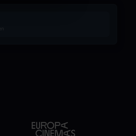
rpool FC gjennom en strålende 22 år lang
 han både var en nøkkelspiller og senere
sessrike periode. Dalglish tok også over
en
en i klubbens historie.
opas største spillere, viser filmen
verpool – like mye for det han gjorde
r moderne fotball i økende grad preges
står historien om Dalglish som noe
dyp integritet, som forstod hva en
 – og som forsvarte den med hele sitt