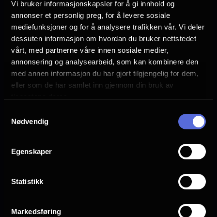
Vi bruker informasjonskapsler for å gi innhold og
annonser et personlig preg, for å levere sosiale
mediefunksjoner og for å analysere trafikken vår. Vi deler
dessuten informasjon om hvordan du bruker nettstedet
vårt, med partnerne våre innen sosiale medier,
annonsering og analysearbeid, som kan kombinere den
med annen informasjon du har gjort tilgjengelig for dem,
eller som de har samlet inn gjennom din bruk av
tjenestene deres.
Samtykkevalg
Nødvendig
Hjemme på Gimle | Stand By Me | 20. aug.
«You guys wanna go see a dead body?»
Egenskaper
Statistikk
Markedsføring