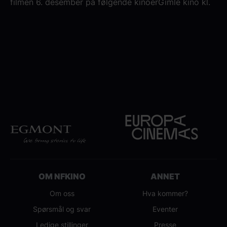
filmen 6. desember på følgende kinoerGimle kino kl.
19:00Lagunen kino kl. 17.30Kilden kino kl.
17:30Hønefoss kino kl. 18:00
OM NFKINO
ANNET
Om oss
Hva kommer?
Spørsmål og svar
Eventer
Ledige stillinger
Presse