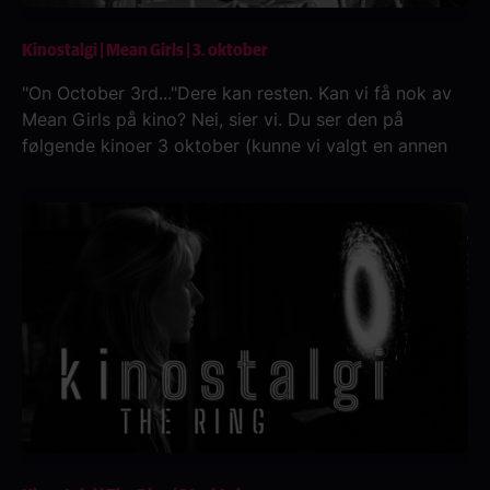
Kinostalgi | Mean Girls | 3. oktober
"On October 3rd..."Dere kan resten. Kan vi få nok av
Mean Girls på kino? Nei, sier vi. Du ser den på
følgende kinoer 3 oktober (kunne vi valgt en annen
dato?):Klingenberg kino kl. 17.00Lagunen kino kl.
17:30 Asker kino kl. 17:30 Kilden kino kl. 17:30Askim
kino kl. 17:30Halden kino kl. 17:30Sarpsborg kino kl.
17:30