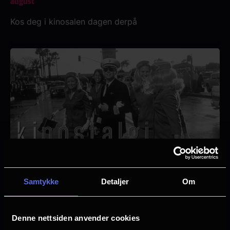
august
Kos deg i kinosalen dagen derpå
Samtykke
Detaljer
Om
Kinostalgi | Catch Me If You Can | 20. august
Se Catch Me If You Can igjen på kino
Denne nettsiden anvender cookies