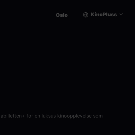
KinoPluss
Oslo
User
account
menu
rmabilletten+ for en luksus kinoopplevelse som