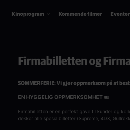
Skip
to
Kinoprogram
Kommende filmer
Eventer
main
content
Main
navigation
Firmabilletten og Firma
SOMMERFERIE: Vi gjør oppmerksom på at bestilli
EN HYGGELIG OPPMERKSOMHET 🎟️
Firmabilletten er en perfekt gave til kunder og kol
dekker alle spesialbilletter (Supreme, 4DX, Gullrekk