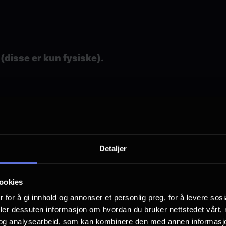
(disse er kun fysiske).
Detaljer
ookies
 for å gi innhold og annonser et personlig preg, for å levere sos
deler dessuten informasjon om hvordan du bruker nettstedet vårt,
illetten mot en tilleggskostnad. Vi kontakter deg for inns
og analysearbeid, som kan kombinere den med annen informasjon d