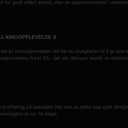
n for godt utført arbeid, eller en oppmerksomhet i anledni
LL KINOOPPLEVELSE 🍿
g del av kinoopplevelsen. Nå har du muligheten til å gi din
m popkornmeny fra kr 55,- per stk. Menyen består av medium
n profilering på baksiden. Her kan du sette opp eget desig
Leveringstid er ca. 14 dager.