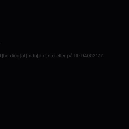
.
t]herding[at]mdn[dot]no
)
eller på tlf: 94002177.