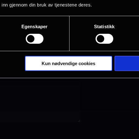
 inn gjennom din bruk av tjenestene deres.
.) Leveringstid inntil 14 dager.
Egenskaper
Statistikk
Kun nødvendige cookies