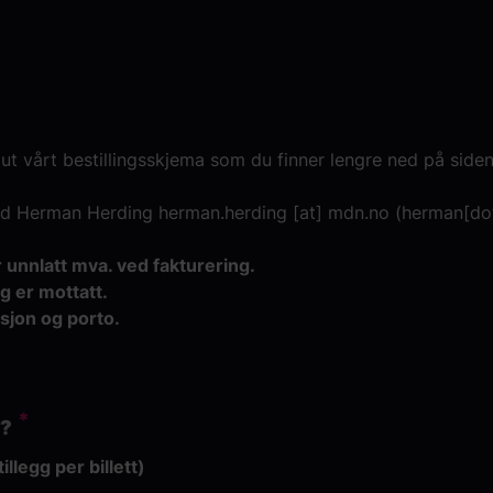
ll ut vårt bestillingsskjema som du finner lengre ned på siden
 med Herman Herding
herman.herding
[at]
mdn.no
(
herman[do
 unnlatt mva. ved fakturering.
ng er mottatt.
sjon og porto.
t?
illegg per billett)