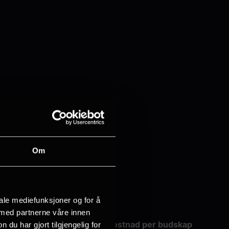
Om
iale mediefunksjoner og for å
 med partnerne våre innen
ending av trykkfiler. Tilleggskostnad per budskap
u har gjort tilgjengelig for