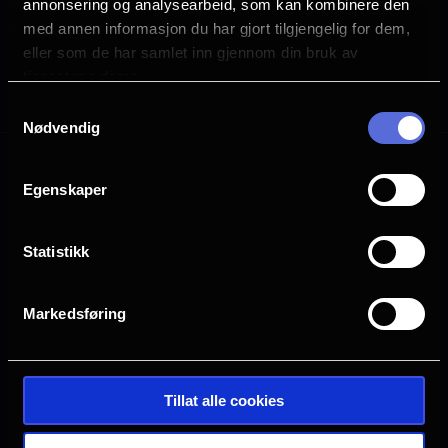
annonsering og analysearbeid, som kan kombinere den
med annen informasjon du har gjort tilgjengelig for dem,
eller som de har samlet inn gjennom din bruk av
tjenestene deres.
Alle
2D
Samtykkevalg
Nødvendig
Mange ledige plasser
Egenskaper
Få ledige plasser
Veldig få ledige plasser
Statistikk
Utsolgt
Markedsføring
Ringen
Oslo
Tillat alle cookies
Info om kinoen
Neste