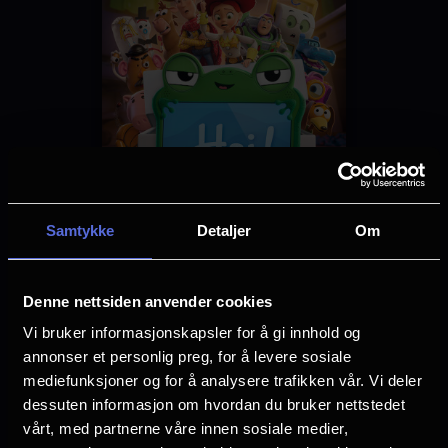
Distributør
The Walt Disney Company Nordic
Samtykke
Detaljer
Om
Se galleri
Denne nettsiden anvender cookies
Vi bruker informasjonskapsler for å gi innhold og
Planlegg ditt besøk i Oslo
annonser et personlig preg, for å levere sosiale
mediefunksjoner og for å analysere trafikken vår. Vi deler
dessuten informasjon om hvordan du bruker nettstedet
vårt, med partnerne våre innen sosiale medier,