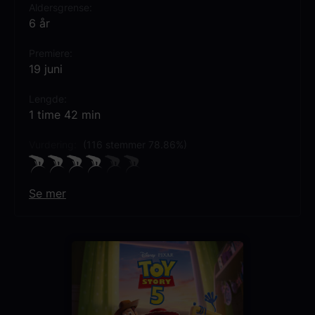
Aldersgrense
6 år
Premiere
19 juni
Lengde
1 time 42 min
Vurdering:
(116 stemmer 78.86%)
Se mer
Språk
EN
Sjanger
Animasjon
Eventyr
Barnefilm
Familiefilm