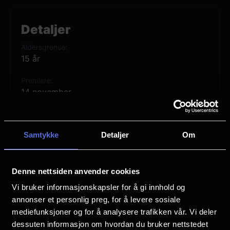
Desperat og arbeidsledig blir Ben (Powell)
overtalt til å delta på programmet. Hans
Detaljer
forsvarsevne og skarpe instinkter gjør ham
Aldersgrense
raskt til en fan-favoritt blant deltagerne -
15 år
og til en trussel for hele systemet.
Premiere
14 november
Lengde
2 timer 13 min
Samtykke
Detaljer
Om
Regi
Edgar Wright
Denne nettsiden anvender cookies
Vurdering:
(112 stemmer 65.91%)
Vi bruker informasjonskapsler for å gi innhold og
annonser et personlig preg, for å levere sosiale
mediefunksjoner og for å analysere trafikken vår. Vi deler
Se mer
Rollebesetning
dessuten informasjon om hvordan du bruker nettstedet
Josh Brolin