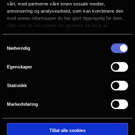
vårt, med partnerne våre innen sosiale medier,
Michael Cera
annonsering og analysearbeid, som kan kombinere den
Colman Domingo
med annen informasjon du har gjort tilgjengelig for dem,
Daniel Ezra
eller som de har samlet inn gjennom din bruk av
William H. Macy
tjenestene deres.
Emilia Jones
Samtykkevalg
Glen Powell
Nødvendig
Jayme Lawson
Lee Pace
Egenskaper
Språk
EN
Statistikk
Sjanger
Thriller
Action
Markedsføring
Distributør
United International Pictures
Se galleri
Tillat alle cookies