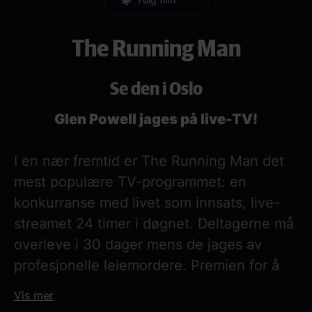
The Running Man
Se den i Oslo
Glen Powell jages på live-TV!
I en nær fremtid er The Running Man det
mest populære TV-programmet: en
konkurranse med livet som innsats, live-
streamet 24 timer i døgnet. Deltagerne må
overleve i 30 dager mens de jages av
profesjonelle leiemordere. Premien for å
klare det er den svimlende summen av én
Vis mer
milliard dollar.