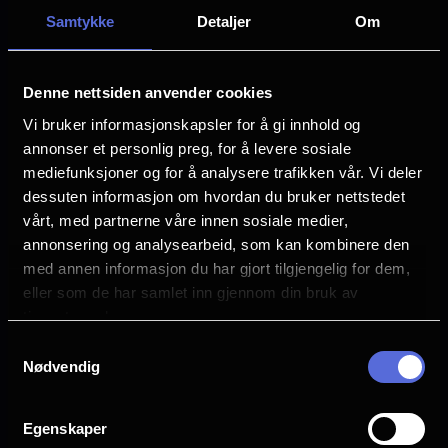
Rapa Nui (Påskeøya). Der utryddet de
Samtykke
Detaljer
Om
skogen og ødela dermed sitt eget
levebrød. De sultne øyboerne vendte seg
mot den mest tilgjengelige proteinkilden:
Denne nettsiden anvender cookies
mennesker. Men var det virkelig sånn det
Vi bruker informasjonskapsler for å gi innhold og
annonser et personlig preg, for å levere sosiale
skjedde?
mediefunksjoner og for å analysere trafikken vår. Vi deler
Fata Morgana (Terje Vigen og norsk
dessuten informasjon om hvordan du bruker nettstedet
filmforbunds fagpris) – Regi: Aasne Vaa
vårt, med partnerne våre innen sosiale medier,
Greibook
annonsering og analysearbeid, som kan kombinere den
med annen informasjon du har gjort tilgjengelig for dem,
Det er en deilig og solrik sommerdag,
eller som de har samlet inn gjennom din bruk av
Sarah og kjæresten forbereder en
tjenestene deres.
sommerfest. Men i løpet av dagen blir
Samtykkevalg
Se galleri
virkelighetsoppfatningen hennes snudd på
Nødvendig
hodet.
Planlegg ditt besøk i Oslo
Egenskaper