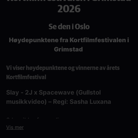
2026
Se den i Oslo
Høydepunktene fra Kortfilmfestivalen i
Grimstad
Vi viser høydepunktene og vinnerne av årets
Kortfilmfestival
Slay - 2J x Spacewave (Gullstol
musikkvideo) – Regi: Sasha Luxana
2J er ikke faren din
Vis mer