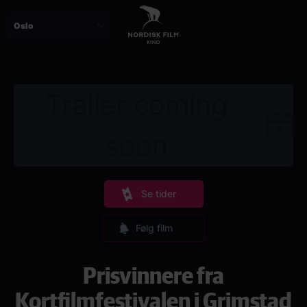
Skip
to
main
content
Trailer coming
soon
Se tider
Følg film
Prisvinnere fra
Kortfilmfestivalen i Grimstad