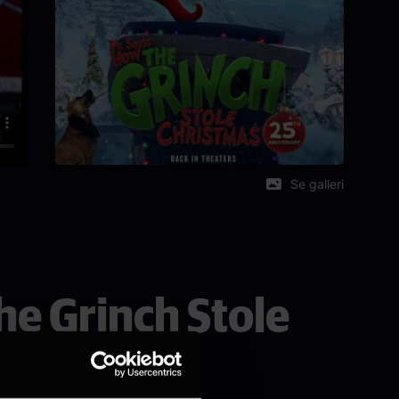
Se galleri
he Grinch Stole
0)