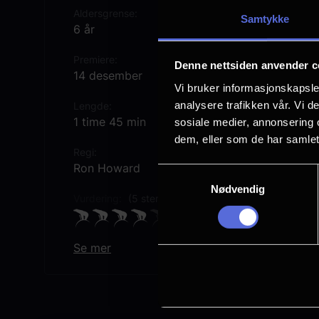
Aldersgrense
Samtykke
6 år
Premiere
Denne nettsiden anvender c
14 desember
Vi bruker informasjonskapsler
analysere trafikken vår. Vi 
Lengde
1 time 45 min
sosiale medier, annonsering 
dem, eller som de har samlet
Regi
Ron Howard
Samtykkevalg
Nødvendig
Vurdering:
(5 stemmer 70.40%)
Se mer
Rollebesetning
Jim Carrey
Christine Baranski
Bill Irwin
Jeffrey Tambor