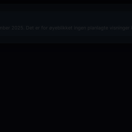
vinnende sminke
, som fanger det helt
Seuss på en fantastisk måte.
er 2025. Det er for øyeblikket ingen planlagte visninger 
En ekte
juleklassiker!
Lansert i 2000 - vises nå som del av v
Kinostalgi
HER
!