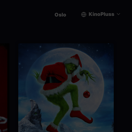
KinoPluss
Oslo
User
account
menu