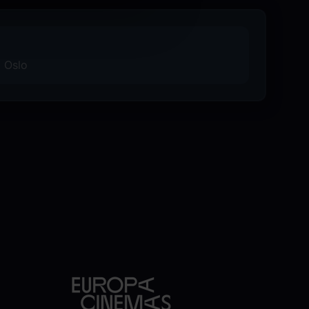
 særegne utseendet og universet til Dr.
i Oslo
årt Kinostalgi-program. Les mer om