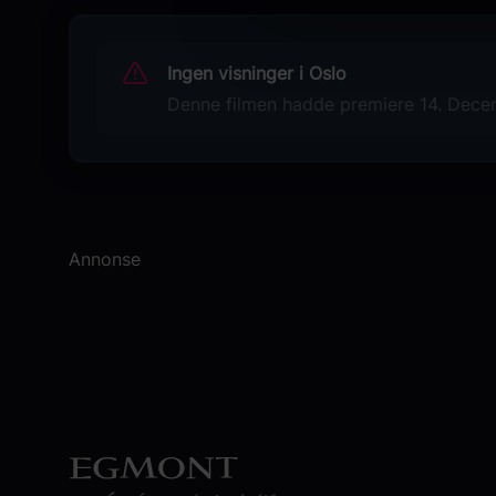
Anthony Hopkins
Molly Shannon
Ingen visninger i Oslo
Martha May Baranski
Clint Howard
Denne filmen hadde premiere 14. Decemb
Taylor Momsen
Originaltittel
Dr. Seuss' How The Grinch Stole
Christmas
Annonse
Sjanger
Komedie
Distributør
United International Pictures