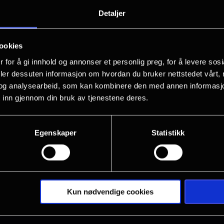
Detaljer
Se den i Oslo
Synopsis
ookies
 for å gi innhold og annonser et personlig preg, for å levere sos
Dr. Seuss' How The Grinch Stole Ch
deler dessuten informasjon om hvordan du bruker nettstedet vårt,
og analysearbeid, som kan kombinere den med annen informasjon d
 inn gjennom din bruk av tjenestene deres.
Han er slemm, han er grønn, og han li
spiller hovedrollen som Grinchen i denn
Seuss’ klassiske barnebok.
Egenskaper
Statistikk
Høyt oppe på
Mt. Crumpet
sitter Grin
Vis mer
ville
, som gleder seg stort til å feire jul
julegleden – og bestemmer seg for å
s
Kun nødvendige cookies
Filmen er en visuell opplevelse med O