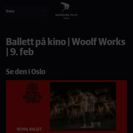
Skip
to
main
content
Ballett på kino | Woolf Works
| 9. feb
Se den i Oslo