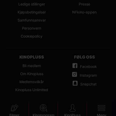
Ledige stillinger
Presse
Kjøpsbetingelser
NFkino-appen
Samfunnsansvar
Personvern
Cookiepolicy
KINOPLUSS
FØLG OSS
Bli medlem
Facebook
Om Kinopluss
Instagram
Medlemsvilkår
Snapchat
Kinopluss Unlimited
Filmer
Kinoprogram
KinoPluss
Meny