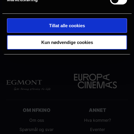
fanger denne Olivier-prisvinnende ballett-
trilogien essensen av Woolfs unike
kunstneriske ånd.
Tillat alle cookies
Kun nødvendige cookies
OM NFKINO
ANNET
Om oss
Hva kommer?
Spørsmål og svar
Eventer