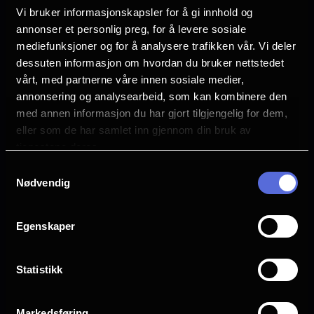
Vi bruker informasjonskapsler for å gi innhold og
annonser et personlig preg, for å levere sosiale
OM BALLETTEN:
mediefunksjoner og for å analysere trafikken vår. Vi deler
dessuten informasjon om hvordan du bruker nettstedet
Virginia Woolf trosset litterære
vårt, med partnerne våre innen sosiale medier,
konvensjoner for å skildre rike indre
annonsering og analysearbeid, som kan kombinere den
med annen informasjon du har gjort tilgjengelig for dem,
verdener – en forsterket, overraskende og
eller som de har samlet inn gjennom din bruk av
gripende virkelighet. Fast koreograf Wayne
tjenestene deres.
McGregor leder et lysende kunstnerisk
Samtykkevalg
team i å fremkalle Woolfs karakteristiske
Nødvendig
strøm-av-bevissthet-stil i dette storslåtte
verket som avviser tradisjonelle
Egenskaper
fortellerstrukturer. Woolf Works er en
collage av temaer fra Mrs Dalloway,
Statistikk
Orlando, The Waves og andre av Woolfs
skrifter. Skapt i 2015 for The Royal Ballet,
Markedsføring