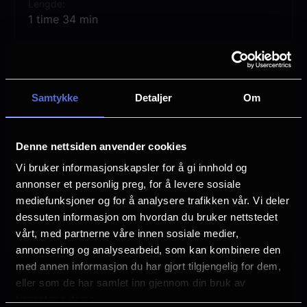
Lengde
1 time 34 min
Regi
André Øvredal
Vurdering:
(60 stemmer 62.77%)
Samtykke
Detaljer
Om
Se mer
Rollebesetning
Denne nettsiden anvender cookies
Lou Llobell
Vi bruker informasjonskapsler for å gi innhold og
Jacob Scipio
annonser et personlig preg, for å levere sosiale
Melissa Leo
mediefunksjoner og for å analysere trafikken vår. Vi deler
dessuten informasjon om hvordan du bruker nettstedet
Sjanger
vårt, med partnerne våre innen sosiale medier,
Horror
annonsering og analysearbeid, som kan kombinere den
Distributør
med annen informasjon du har gjort tilgjengelig for dem,
United International Pictures
eller som de har samlet inn gjennom din bruk av
tjenestene deres.