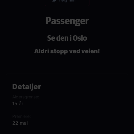
Passenger
Se den i Oslo
Aldri stopp ved veien!
Detaljer
Aldersgrense
15 år
Premiere
22 mai