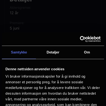
Adam først avdekke hemmelighetene fra
Aldersgrense
sin egen fortid – og tre frem som He-Man:
12 år
den mektigste mannen i universet!
Premiere
5 juni
MASTERS OF THE UNIVERSE er regissert
Lengde
av Travis Knight, og har Nicholas Galitzine,
2 timer 20 min
Camila Mendes, Idris Elba og Jared Leto i
Samtykke
Detaljer
Om
Regi
sentrale roller.
Travis Knight
Denne nettsiden anvender cookies
Vurdering:
(134 stemmer 75.03%)
Vi bruker informasjonskapsler for å gi innhold og
annonser et personlig preg, for å levere sosiale
Se mer
Rollebesetning
mediefunksjoner og for å analysere trafikken vår. Vi deler
Morena Baccarin
dessuten informasjon om hvordan du bruker nettstedet
Charlotte Riley
vårt, med partnerne våre innen sosiale medier,
Nicholas Galitzine
annonsering og analysearbeid, som kan kombinere den