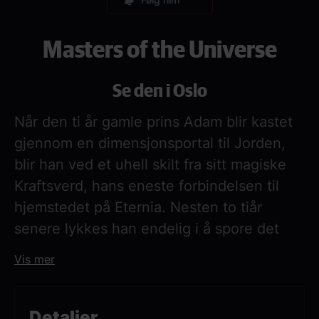
Masters of the Universe
Se den i Oslo
Når den ti år gamle prins Adam blir kastet
gjennom en dimensjonsportal til Jorden,
blir han ved et uhell skilt fra sitt magiske
Kraftsverd, hans eneste forbindelsen til
hjemstedet på Eternia. Nesten to tiår
senere lykkes han endelig i å spore det
opp, og blir fraktet tilbake gjennom
Vis mer
verdensrommet for å forsvare
hjemplaneten mot Skeletors onde krefter.
For å beseire en så mektig fiende må prins
Detaljer