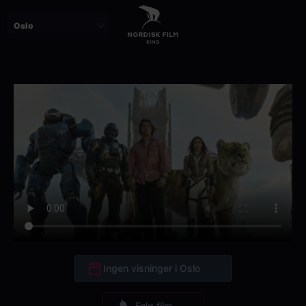
Skip
to
main
content
Ingen visninger i Oslo
Følg film