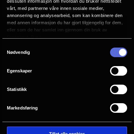
dessuten informasjon om hvordan du bruker nettstedet
Se mer
vårt, med partnerne våre innen sosiale medier,
Språk
ES
annonsering og analysearbeid, som kan kombinere den
med annen informasjon du har gjort tilgjengelig for dem,
Sjanger
eller som de har samlet inn gjennom din bruk av
Dokumentar
tjenestene deres.
Samtykkevalg
Distributør
Nødvendig
Selmer Media
Egenskaper
Statistikk
Markedsføring
Tillat alle cookies