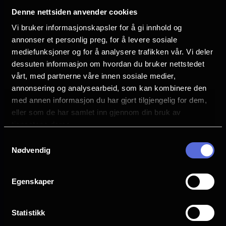
Premiere
yrker, kulturer og kontinenter i løpet av de
Denne nettsiden anvender cookies
5 juni
mest stressende dagene i den parisiske
Vi bruker informasjonskapsler for å gi innhold og
Lengde
annonser et personlig preg, for å levere sosiale
moteverdenen.
1 time 46 min
mediefunksjoner og for å analysere trafikken vår. Vi deler
dessuten informasjon om hvordan du bruker nettstedet
Regi
vårt, med partnerne våre innen sosiale medier,
Alice Winocour
annonsering og analysearbeid, som kan kombinere den
med annen informasjon du har gjort tilgjengelig for dem,
Vurdering:
(41 stemmer 59.32%)
eller som de har samlet inn gjennom din bruk av
tjenestene deres.
Se mer
Rollebesetning
Samtykkevalg
Angelina Jolie
Nødvendig
Guillaume Marbeck
Ella Rump
Egenskaper
Anyier Anei
Louis Garrel
Statistikk
Språk