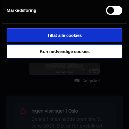
FR
Markedsføring
Sjanger
Drama
Distributør
Tillat alle cookies
Another World Entertainment
Kun nødvendige cookies
Se galleri
Ingen visninger i Oslo
Denne filmen hadde premiere 5.
June 2026. Det er for øyeblikket