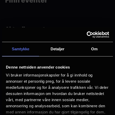
Finn eventer
Aktuelle eventer
Samtykke
Detaljer
Om
Denne nettsiden anvender cookies
Vi bruker informasjonskapsler for å gi innhold og
annonser et personlig preg, for å levere sosiale
mediefunksjoner og for å analysere trafikken vår. Vi deler
dessuten informasjon om hvordan du bruker nettstedet
vårt, med partnerne våre innen sosiale medier,
annonsering og analysearbeid, som kan kombinere den
Alternativt innhold | Ghost: 2 Big to Rig | 26. august
med annen informasjon du har gjort tilgjengelig for dem,