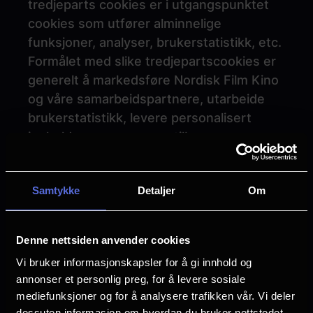
tredjeparts cookies er i utgangspunktet
cookies som utfører alminnelige
funksjoner, analyser, brukerstatistikk, etc.
Formålet med slike tredjepartscookies er
generelt å markedsføre Nordisk Film Kino
og våre samarbeidspartnere, utarbeide
brukerstatistikk, levere personalisert
innhold og annonser og tilby
tredjepartsfunksjoner som f.eks. Like og
Dele innhold på sosiale medier.
Samtykke
Detaljer
Om
Vi samarbeider med f.eks. annonsører,
mediebyråer, internett-tilbydere og andre
Denne nettsiden anvender cookies
mediekanaler og tjenesteleverandører
Vi bruker informasjonskapsler for å gi innhold og
som benytter cookies på våre websider.
annonser et personlig preg, for å levere sosiale
Det henvises for øvrig til oversikt over de
mediefunksjoner og for å analysere trafikken vår. Vi deler
enkelte cookies nedenfor.
dessuten informasjon om hvordan du bruker nettstedet