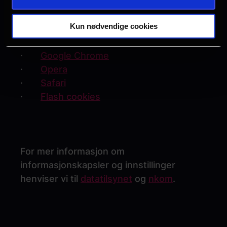
sletting av cookies i ulike nettlesere:
Kun nødvendige cookies
·
Internet Explorer
·
Mozilla Firefox
·
Google Chrome
·
Opera
·
Safari
·
Flash cookies
For mer informasjon om
informasjonskapsler og innstillinger
henviser vi til
datatilsynet
og
nkom
.