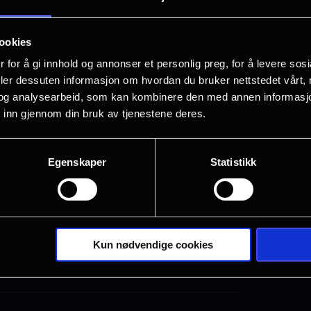
rammeverk og tiltak innenfor samfunnsansvar og milj
gslinjer for overholdelse av grunnleggende mennesk
ookies
idsforhold.
 for å gi innhold og annonser et personlig preg, for å levere sos
deler dessuten informasjon om hvordan du bruker nettstedet vårt,
mont CSR
her
.
og analysearbeid, som kan kombinere den med annen informasjon d
 inn gjennom din bruk av tjenestene deres.
en for selskapets aktsomhetsvurdering
her.
Egenskaper
Statistikk
Kun nødvendige cookies