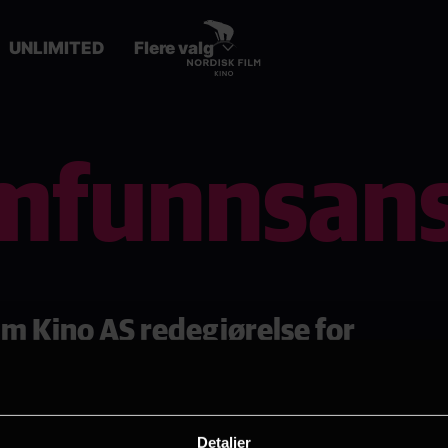
UNLIMITED
Flere valg
mfunnsans
lm Kino AS redegjørelse for
svurderinger
Detaljer
gmont konsernet følger Nordisk Film Kino AS konse