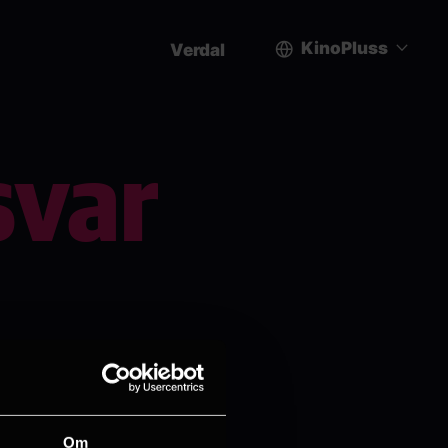
KinoPluss
Verdal
User
account
var
menu
Om
rnets