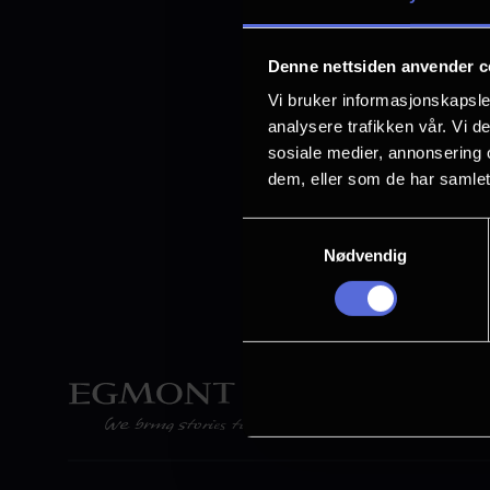
retningslinjer, 
omfatter retnin
Denne nettsiden anvender c
anstendige arbe
Vi bruker informasjonskapsler
analysere trafikken vår. Vi 
Les mer om Eg
sosiale medier, annonsering 
dem, eller som de har samlet
Les redegjørels
Samtykkevalg
Nødvendig