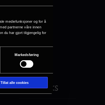
ø, som også
erettigheter og
iale mediefunksjoner og for å
 med partnerne våre innen
u har gjort tilgjengelig for
Markedsføring
Tillat alle cookies