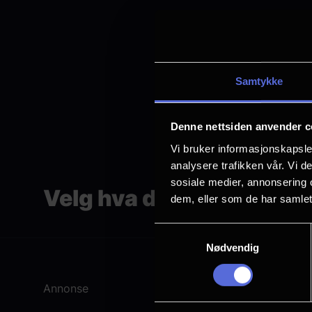
Tidene for senior
Billetter kan kjø
Samtykke
Billettpris: 12
Denne nettsiden anvender c
Paragraphs
Vi bruker informasjonskapsler
analysere trafikken vår. Vi 
sosiale medier, annonsering 
Velg hva du vil se
dem, eller som de har samlet
Samtykkevalg
Nødvendig
Annonse