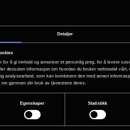
kino varierer fra kino til kino, så sjekk ditt lokale ki
pes på nett, i NFkino-appen, eller på en av våre kinoe
Detaljer
0,-
ookies
 for å gi innhold og annonser et personlig preg, for å levere sos
deler dessuten informasjon om hvordan du bruker nettstedet vårt,
og analysearbeid, som kan kombinere den med annen informasjon d
 inn gjennom din bruk av tjenestene deres.
Egenskaper
Statistikk