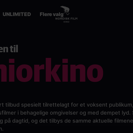
UNLIMITED
Flere valg
 til
niorkino
rt tilbud spesielt tilrettelagt for et voksent publiku
sfilmer i behagelige omgivelser og med dempet lyd.
g på dagtid, og det tilbys de samme aktuelle filmene
m.