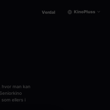
KinoPluss
Verdal
User
account
menu
m, hvor man kan
 Seniorkino
 som ellers i