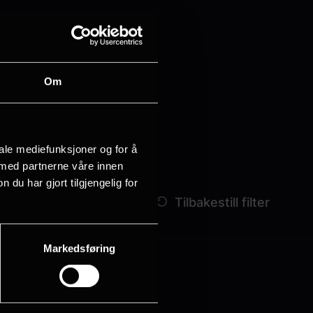
nohus.
r!
Om
iale mediefunksjoner og for å
 med partnerne våre innen
u har gjort tilgjengelig for
Markedsføring