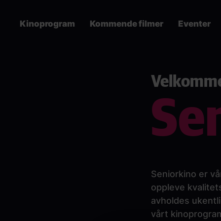
Skip
to
Kinoprogram
Kommende filmer
Eventer
main
content
Main
navigation
Velkommen
Se
Seniorkino er vå
oppleve kvalitet
avholdes ukentli
vårt kinoprogra