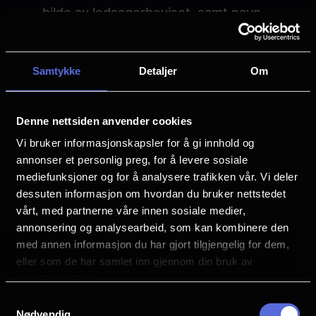
bilde av ledsagerbeviset, samt navn,
mobilnummer og e-postadresse for
KinoPluss-profilen som ledsagertilgangen
skal knyttes til. Pass på at bevisets
Samtykke
Detaljer
Om
varighet er synlig. Så fort du mottar en
bekreftelse om at beviset er registrert, vil
Denne nettsiden anvender cookies
det automatisk legges til én gratis
Vi bruker informasjonskapsler for å gi innhold og
ledsagerbillett per bestilling via din
annonser et personlig preg, for å levere sosiale
KinoPluss-profil.
mediefunksjoner og for å analysere trafikken vår. Vi deler
Telefon
: Foretrekker du å bestille over
dessuten informasjon om hvordan du bruker nettstedet
telefon? Vårt vennlige kundeserviceteam
vårt, med partnerne våre innen sosiale medier,
hjelper deg gjerne med en reservasjon! Se
annonsering og analysearbeid, som kan kombinere den
våre åpningstider
her.
med annen informasjon du har gjort tilgjengelig for dem,
I kiosken
: Foretrekker du å kjøpe billetter
eller som de har samlet inn gjennom din bruk av
direkte på kinoen? Det går fint! Du kan
tjenestene deres.
også kjøpe ledsagerbillett i kiosken ved å
Samtykkevalg
Nødvendig