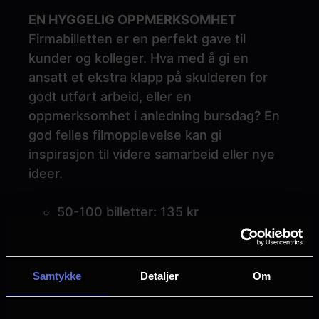
EN HYGGELIG OPPMERKSOMHET
Firmabilletten er en perfekt gave til
kunder og kolleger. Hva med å gi en
ansatt et ekstra klapp på skulderen for
godt utført arbeid, eller en
oppmerksomhet i anledning bursdag? En
god felles filmopplevelse kan gi
inspirasjon til videre samarbeid eller nye
ideer.
50-100 billetter: 135 kr
100-500 billetter: 129 kr
500 og over: 119 kr
Samtykke
Detaljer
Om
Billetten kan brukes på alle ordinære
forestillinger.