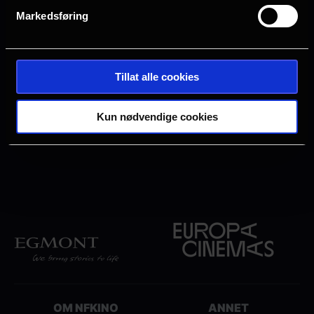
Friergangen 3
Markedsføring
N-4836 Arendal
POSTADRESSE
Tillat alle cookies
Postboks 93
N-4801 Arendal
Kun nødvendige cookies
OM NFKINO
ANNET