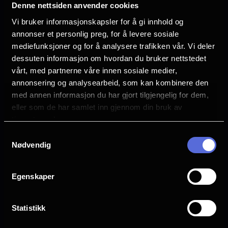
Denne nettsiden anvender cookies
POPCORN HØRER MED
Vi bruker informasjonskapsler for å gi innhold og
For de aller fleste er popkorn og drikke en
annonser et personlig preg, for å levere sosiale
mediefunksjoner og for å analysere trafikken vår. Vi deler
naturlig del av kinoopplevelsen. Nå har du
dessuten informasjon om hvordan du bruker nettstedet
muligheten til å gi dine kunder og kolleger
vårt, med partnerne våre innen sosiale medier,
popcornmenyer til rabatterte priser. Ved
annonsering og analysearbeid, som kan kombinere den
kjøp av Firmabilletten tilbyr vi medium
med annen informasjon du har gjort tilgjengelig for dem,
popcornmeny til kr 70,- per stk. Menyen
eller som de har samlet inn gjennom din bruk av
består av medium popkorn og 0,5l
tjenestene deres.
mineralvann. Ordinær pris: Kr 111,- + pant.
Samtykkevalg
Nødvendig
Ytterligere informasjon om firmabilletter
fås ved henvendelse direkte til oss.
Egenskaper
Kontakt oss på mail:
arendal
[at]
kinosor.no
(arendal[at]kinosor[dot]no)
Statistikk
BESØKSADRESSE